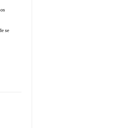
los
de se