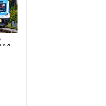
e
eras en