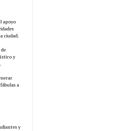
el apoyo
vidades
la ciudad.
 de
ístico y
.
enerar
fábulas a
udiantes y