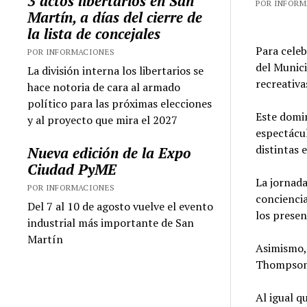
3 actos libertarios en San
POR INFORMA
Martín, a días del cierre de
la lista de concejales
Para celeb
POR INFORMACIONES
del Munici
La división interna los libertarios se
recreativa
hace notoria de cara al armado
político para las próximas elecciones
Este domin
y al proyecto que mira el 2027
espectácul
distintas 
Nueva edición de la Expo
Ciudad PyME
La jornada
POR INFORMACIONES
conciencia
Del 7 al 10 de agosto vuelve el evento
los presen
industrial más importante de San
Martín
Asimismo, 
Thompson,
Al igual q