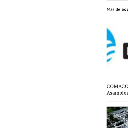
Más de
So
COMACO: 
Asamblea