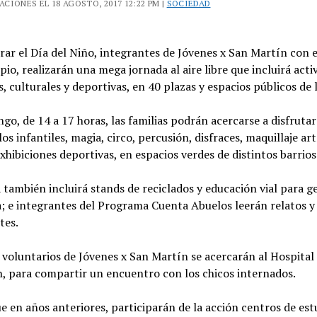
CIONES EL 18 AGOSTO, 2017 12:22 PM |
SOCIEDAD
rar el Día del Niño, integrantes de Jóvenes x San Martín con 
pio, realizarán una mega jornada al aire libre que incluirá acti
s, culturales y deportivas, en 40 plazas y espacios públicos de 
go, de 14 a 17 horas, las familias podrán acercarse a disfrutar
os infantiles, magia, circo, percusión, disfraces, maquillaje art
exhibiciones deportivas, en espacios verdes de distintos barrios
 también incluirá stands de reciclados y educación vial para g
; e integrantes del Programa Cuenta Abuelos leerán relatos y 
tes.
voluntarios de Jóvenes x San Martín se acercarán al Hospital
 para compartir un encuentro con los chicos internados.
ue en años anteriores, participarán de la acción centros de est