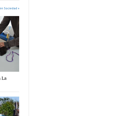
en Sociedad »
 La