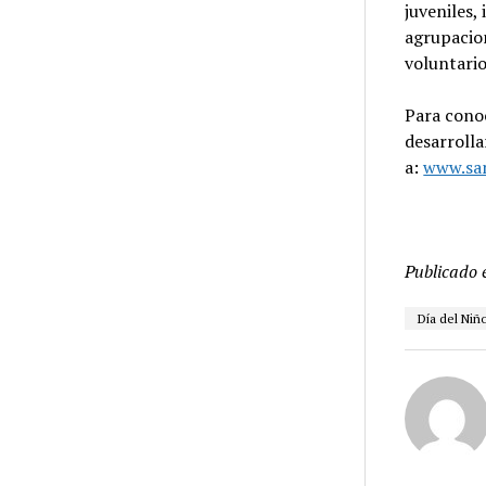
juveniles,
agrupacion
voluntari
Para conoc
desarrolla
a:
www.san
Publicado 
Día del Niñ