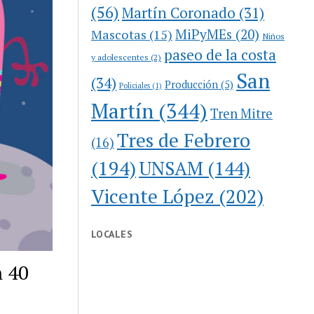
(56)
Martín Coronado
(31)
MiPyMEs
(20)
Mascotas
(15)
Niños
paseo de la costa
y adolescentes
(2)
San
(34)
Producción
(5)
Policiales
(1)
Martín
(344)
Tren Mitre
Tres de Febrero
(16)
(194)
UNSAM
(144)
Vicente López
(202)
LOCALES
n 40