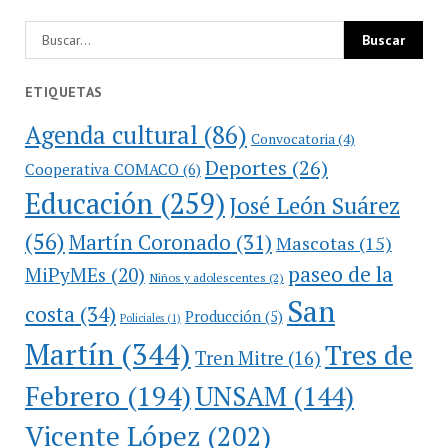
ETIQUETAS
Agenda cultural
(86)
Convocatoria
(4)
Deportes
(26)
Cooperativa COMACO
(6)
Educación
(259)
José León Suárez
(56)
Martín Coronado
(31)
Mascotas
(15)
paseo de la
MiPyMEs
(20)
Niños y adolescentes
(2)
San
costa
(34)
Producción
(5)
Policiales
(1)
Martín
(344)
Tres de
Tren Mitre
(16)
Febrero
(194)
UNSAM
(144)
Vicente López
(202)