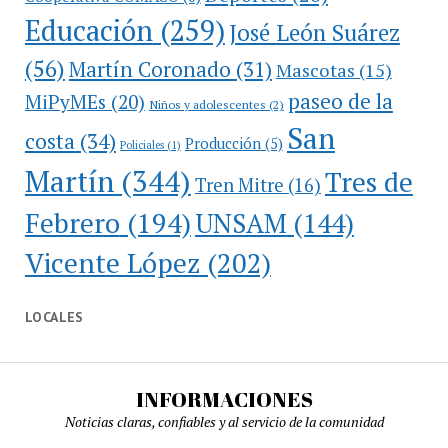
Educación
(259)
José León Suárez
(56)
Martín Coronado
(31)
Mascotas
(15)
paseo de la
MiPyMEs
(20)
Niños y adolescentes
(2)
San
costa
(34)
Producción
(5)
Policiales
(1)
Martín
(344)
Tres de
Tren Mitre
(16)
Febrero
(194)
UNSAM
(144)
Vicente López
(202)
LOCALES
INFORMACIONES
Noticias claras, confiables y al servicio de la comunidad