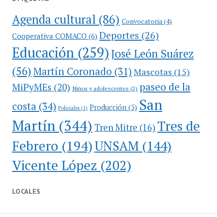
Agenda cultural
(86)
Convocatoria
(4)
Deportes
(26)
Cooperativa COMACO
(6)
Educación
(259)
José León Suárez
(56)
Martín Coronado
(31)
Mascotas
(15)
paseo de la
MiPyMEs
(20)
Niños y adolescentes
(2)
San
costa
(34)
Producción
(5)
Policiales
(1)
Martín
(344)
Tres de
Tren Mitre
(16)
Febrero
(194)
UNSAM
(144)
Vicente López
(202)
LOCALES