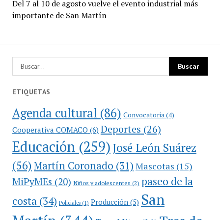
Del 7 al 10 de agosto vuelve el evento industrial más
importante de San Martín
ETIQUETAS
Agenda cultural
(86)
Convocatoria
(4)
Deportes
(26)
Cooperativa COMACO
(6)
Educación
(259)
José León Suárez
(56)
Martín Coronado
(31)
Mascotas
(15)
paseo de la
MiPyMEs
(20)
Niños y adolescentes
(2)
San
costa
(34)
Producción
(5)
Policiales
(1)