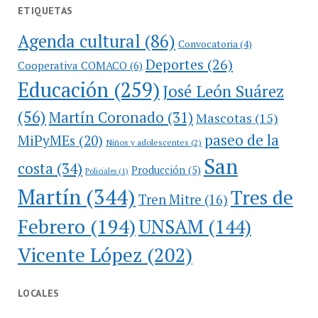
ETIQUETAS
Agenda cultural
(86)
Convocatoria
(4)
Deportes
(26)
Cooperativa COMACO
(6)
Educación
(259)
José León Suárez
(56)
Martín Coronado
(31)
Mascotas
(15)
paseo de la
MiPyMEs
(20)
Niños y adolescentes
(2)
San
costa
(34)
Producción
(5)
Policiales
(1)
Martín
(344)
Tres de
Tren Mitre
(16)
Febrero
(194)
UNSAM
(144)
Vicente López
(202)
LOCALES