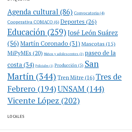
Agenda cultural
(86)
Convocatoria
(4)
Deportes
(26)
Cooperativa COMACO
(6)
Educación
(259)
José León Suárez
(56)
Martín Coronado
(31)
Mascotas
(15)
paseo de la
MiPyMEs
(20)
Niños y adolescentes
(2)
San
costa
(34)
Producción
(5)
Policiales
(1)
Martín
(344)
Tres de
Tren Mitre
(16)
Febrero
(194)
UNSAM
(144)
Vicente López
(202)
LOCALES