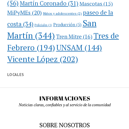
(56)
Martín Coronado
(31)
Mascotas
(15)
paseo de la
MiPyMEs
(20)
Niños y adolescentes
(2)
San
costa
(34)
Producción
(5)
Policiales
(1)
Martín
(344)
Tres de
Tren Mitre
(16)
Febrero
(194)
UNSAM
(144)
Vicente López
(202)
LOCALES
INFORMACIONES
Noticias claras, confiables y al servicio de la comunidad
SOBRE NOSOTROS