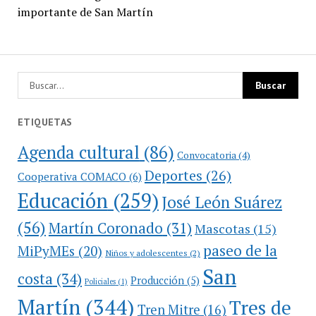
importante de San Martín
ETIQUETAS
Agenda cultural
(86)
Convocatoria
(4)
Deportes
(26)
Cooperativa COMACO
(6)
Educación
(259)
José León Suárez
(56)
Martín Coronado
(31)
Mascotas
(15)
paseo de la
MiPyMEs
(20)
Niños y adolescentes
(2)
San
costa
(34)
Producción
(5)
Policiales
(1)
Martín
(344)
Tres de
Tren Mitre
(16)