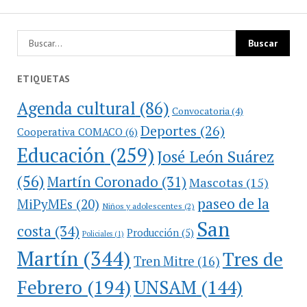
ETIQUETAS
Agenda cultural
(86)
Convocatoria
(4)
Deportes
(26)
Cooperativa COMACO
(6)
Educación
(259)
José León Suárez
(56)
Martín Coronado
(31)
Mascotas
(15)
paseo de la
MiPyMEs
(20)
Niños y adolescentes
(2)
San
costa
(34)
Producción
(5)
Policiales
(1)
Martín
(344)
Tres de
Tren Mitre
(16)
Febrero
(194)
UNSAM
(144)