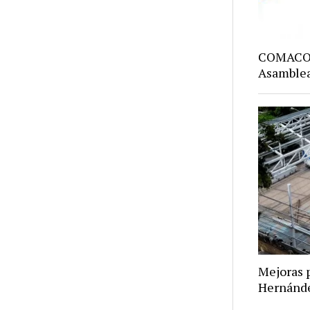
COMACO: 
Asamblea
Mejoras p
Hernánd