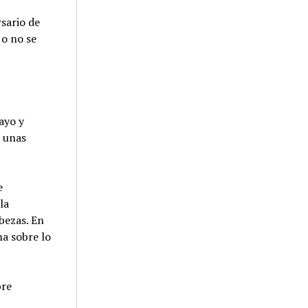
sario de
 o no se
ayo y
r unas
e
la
bezas. En
ma sobre lo
bre