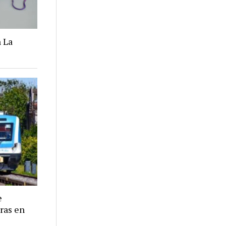
 La
e
eras en