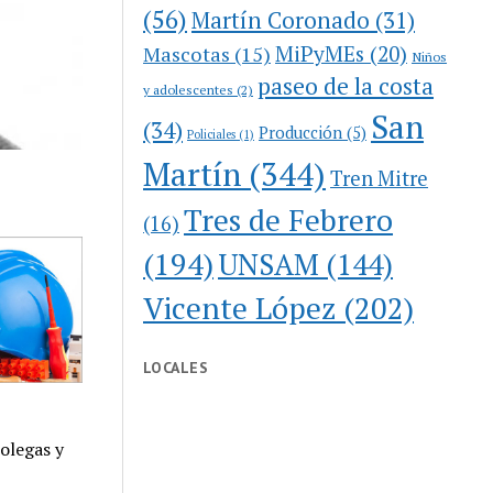
(56)
Martín Coronado
(31)
MiPyMEs
(20)
Mascotas
(15)
Niños
paseo de la costa
y adolescentes
(2)
San
(34)
Producción
(5)
Policiales
(1)
Martín
(344)
Tren Mitre
Tres de Febrero
(16)
(194)
UNSAM
(144)
Vicente López
(202)
LOCALES
colegas y