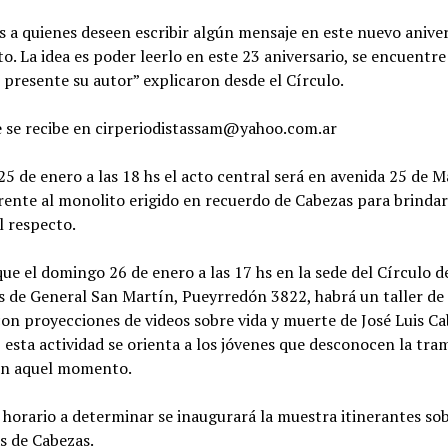
 a quienes deseen escribir algún mensaje en este nuevo aniver
to. La idea es poder leerlo en este 23 aniversario, se encuentre
presente su autor” explicaron desde el Círculo.
e se recibe en cirperiodistassam@yahoo.com.ar
25 de enero a las 18 hs el acto central será en avenida 25 de M
rente al monolito erigido en recuerdo de Cabezas para brinda
l respecto.
ue el domingo 26 de enero a las 17 hs en la sede del Círculo d
s de General San Martín, Pueyrredón 3822, habrá un taller de 
n proyecciones de videos sobre vida y muerte de José Luis Ca
, esta actividad se orienta a los jóvenes que desconocen la tra
en aquel momento.
 horario a determinar se inaugurará la muestra itinerantes so
s de Cabezas.