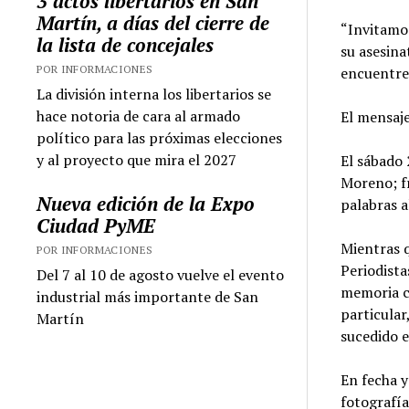
3 actos libertarios en San
Martín, a días del cierre de
“Invitamos
la lista de concejales
su asesina
POR INFORMACIONES
encuentre 
La división interna los libertarios se
hace notoria de cara al armado
El mensaj
político para las próximas elecciones
y al proyecto que mira el 2027
El sábado 
Moreno; f
Nueva edición de la Expo
palabras a
Ciudad PyME
Mientras q
POR INFORMACIONES
Periodista
Del 7 al 10 de agosto vuelve el evento
memoria co
industrial más importante de San
particular
Martín
sucedido 
En fecha y
fotografía