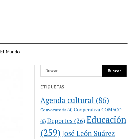
El Mundo
ETIQUETAS
Agenda cultural
(86)
Cooperativa COMACO
Convocatoria
(4)
Educación
Deportes
(26)
(6)
(259)
José León Suárez