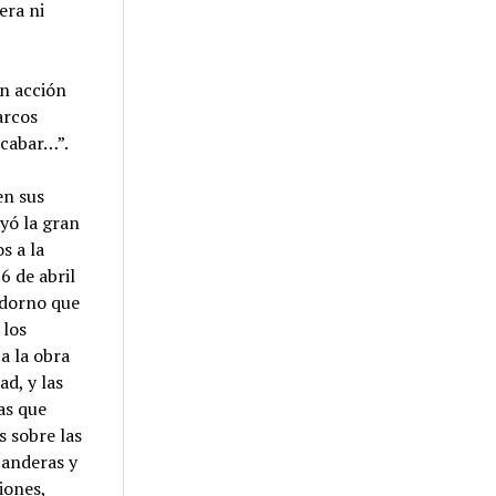
era ni
en acción
arcos
acabar…”.
en sus
yó la gran
s a la
6 de abril
adorno que
 los
a la obra
ad, y las
as que
s sobre las
banderas y
iones,