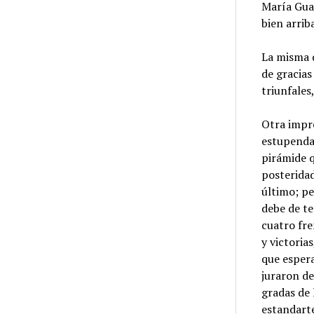
María Gua
bien arrib
La misma d
de gracias
triunfales
Otra impre
estupenda
pirámide q
posteridad
último; pe
debe de te
cuatro fre
y victoria
que espera
juraron de
gradas de 
estandarte