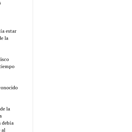
s
ía estar
e la
lisco
 tiempo
conocido
de la
s
a debía
 al