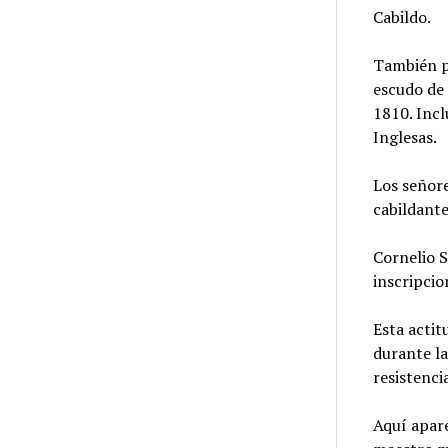
Cabildo.
También p
escudo de 
1810. Incl
Inglesas.
Los señor
cabildante
Cornelio S
inscripcio
Esta actit
durante la
resistenci
Aquí apare