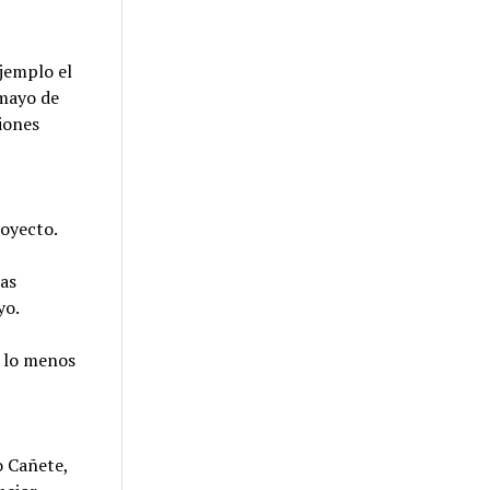
jemplo el
 mayo de
siones
s
royecto.
las
yo.
r lo menos
o Cañete,