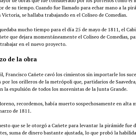
ayor de obras que fue considerado por los porteños como el 
r de su tiempo. Cuando fue llamado para echar mano a la pirá
a Victoria, se hallaba trabajando en el Coliseo de Comedias.
uedaba mucho tiempo para el día 25 de mayo de 1811, el Cabi
añete que dejara momentáneamente el Coliseo de Comedias, pa
trabajar en el nuevo proyecto.
o de la obra
ril, Francisco Cañete cavó los cimientos sin importarle los suc
 por los orilleros de la metrópoli que, partidarios de Saavedra
 la expulsión de todos los morenistas de la Junta Grande.
oreno, recordemos, había muerto sospechosamente en alta 
marzo de 1811.
esto que se le otorgó a Cañete para levantar la pirámide fue 
tes, suma de dinero bastante ajustada, lo que probó la habilid