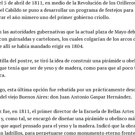
el 5 de abril de 1811, en medio de la Revolución de los Orillero
el Cabildo se puso a desarrollar un programa de festejos para
r el año número uno del primer gobierno criollo.
 las autoridades gubernativas que la actual plaza de Mayo deb
on guirnaldas y cartelones, los cuales colgarían de los arcos d
 allí se había mandado erigir en 1804.
utilla del postre, se tiró la idea de construir una pirámide u obe
que tenía que ser de yeso y de madera, como para que al poco
ca.
go, esta última opción fue rebatida por un prácticamente des
 del viejo Buenos Aires: don Juan Antonio Gaspar Hernández.
fue, en 1811, el primer director de la Escuela de Bellas Artes 
y, como tal, se encargó de diseñar una pirámide u obelisco má
 que aquel pensado para el yeso y la madera. Indicó que la obr
on ladrillos, para perpetuarse como monumento eterno frente