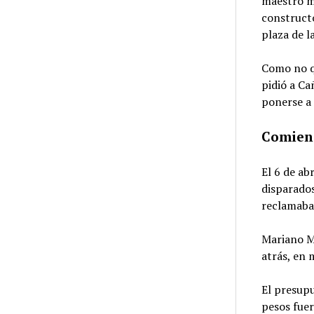
maestro m
constructo
plaza de l
Como no q
pidió a C
ponerse a 
Comienz
El 6 de ab
disparados
reclamaban
Mariano M
atrás, en 
El presupu
pesos fuer