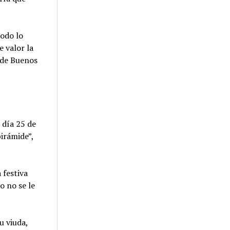
todo lo
 valor la
o de Buenos
 día 25 de
irámide”,
 festiva
o no se le
u viuda,