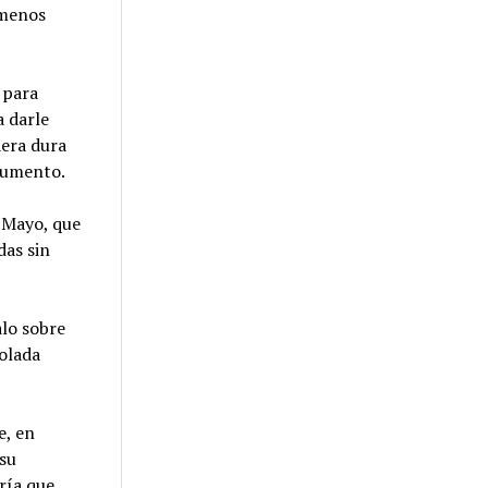
 menos
 para
a darle
dera dura
onumento.
e Mayo, que
das sin
alo sobre
volada
e, en
 su
ría que