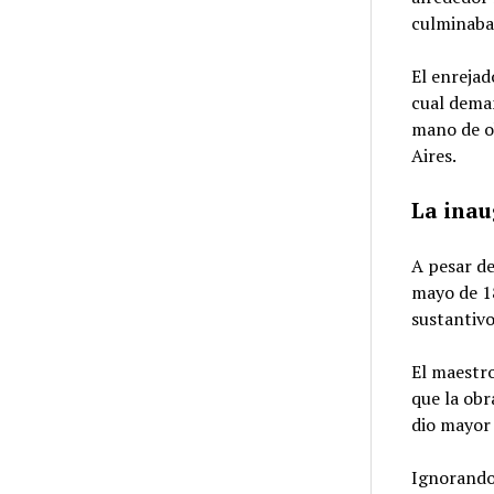
culminaban
El enrejad
cual deman
mano de ob
Aires.
La inau
A pesar d
mayo de 18
sustantivo
El maestro
que la obr
dio mayor
Ignorando