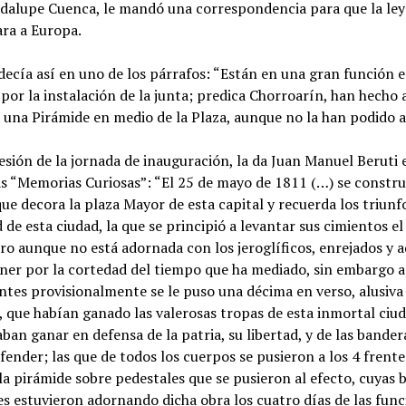
dalupe Cuenca, le mandó una correspondencia para que la ley
ara a Europa.
ecía así en uno de los párrafos: “Están en una gran función 
 por la instalación de la junta; predica Chorroarín, han hecho 
, una Pirámide en medio de la Plaza, aunque no la han podido 
sión de la jornada de inauguración, la da Juan Manuel Beruti 
s “Memorias Curiosas”: “El 25 de mayo de 1811 (…) se constru
ue decora la plaza Mayor de esta capital y recuerda los triunfo
 de esta ciudad, la que se principió a levantar sus cimientos el 
ro aunque no está adornada con los jeroglíficos, enrejados y 
ner por la cortedad del tiempo que ha mediado, sin embargo a
ntes provisionalmente se le puso una décima en verso, alusiva 
s, que habían ganado las valerosas tropas de esta inmortal ciud
ban ganar en defensa de la patria, su libertad, y de las bander
fender; las que de todos los cuerpos se pusieron a los 4 frente
la pirámide sobre pedestales que se pusieron al efecto, cuyas 
s estuvieron adornando dicha obra los cuatro días de las func