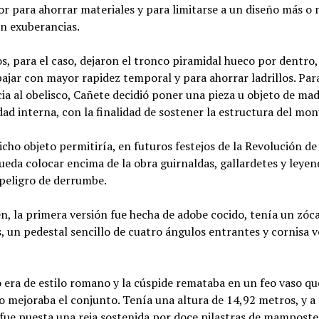
r para ahorrar materiales y para limitarse a un diseño más o
sin exuberancias.
s, para el caso, dejaron el tronco piramidal hueco por dentro,
ajar con mayor rapidez temporal y para ahorrar ladrillos. Par
ia al obelisco, Cañete decidió poner una pieza u objeto de ma
dad interna, con la finalidad de sostener la estructura del m
cho objeto permitiría, en futuros festejos de la Revolución d
ueda colocar encima de la obra guirnaldas, gallardetes y leyen
 peligro de derrumbe.
, la primera versión fue hecha de adobe cocido, tenía un zóc
, un pedestal sencillo de cuatro ángulos entrantes y cornisa 
o era de estilo romano y la cúspide remataba en un feo vaso qu
o mejoraba el conjunto. Tenía una altura de 14,92 metros, y a
fue puesta una reja sostenida por doce pilastras de mamposte