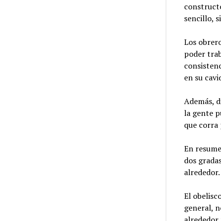
constructo
sencillo, 
Los obrero
poder trab
consistenc
en su cavi
Además, di
la gente p
que corra
En resumen
dos gradas
alrededor.
El obelisc
general, n
alrededor 