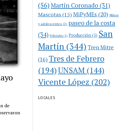
(56)
Martín Coronado
(31)
MiPyMEs
(20)
Mascotas
(15)
Niños
paseo de la costa
y adolescentes
(2)
San
(34)
Producción
(5)
Policiales
(1)
Martín
(344)
Tren Mitre
Tres de Febrero
(16)
(194)
UNSAM
(144)
Mayo
Vicente López
(202)
LOCALES
ón de
observaron