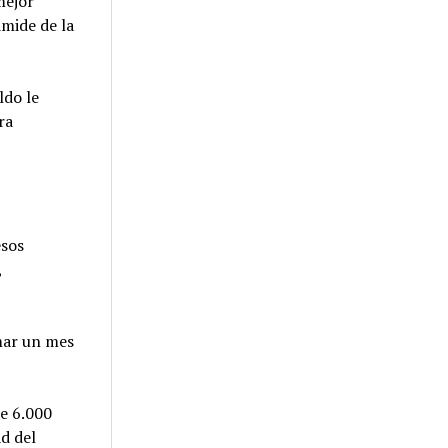
mejor
mide de la
ldo le
ra
esos
,
mar un mes
de 6.000
ad del