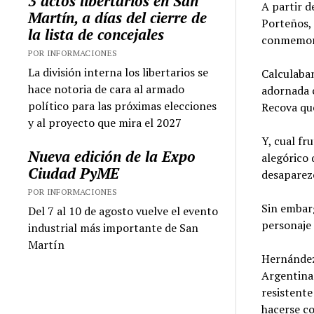
3 actos libertarios en San
A partir d
Martín, a días del cierre de
Porteños, 
la lista de concejales
conmemora
POR INFORMACIONES
La división interna los libertarios se
Calculaban
hace notoria de cara al armado
adornada c
político para las próximas elecciones
Recova que
y al proyecto que mira el 2027
Y, cual fr
Nueva edición de la Expo
alegórico 
Ciudad PyME
desaparez
POR INFORMACIONES
Sin embar
Del 7 al 10 de agosto vuelve el evento
personaje
industrial más importante de San
Martín
Hernández 
Argentina 
resistente
hacerse c