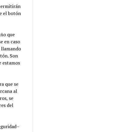
permitirán
e el botón
.
 año que
se en caso
r llamando
otón. Son
ue estamos
ra que se
ercana al
ros, se
res del
eguridad–