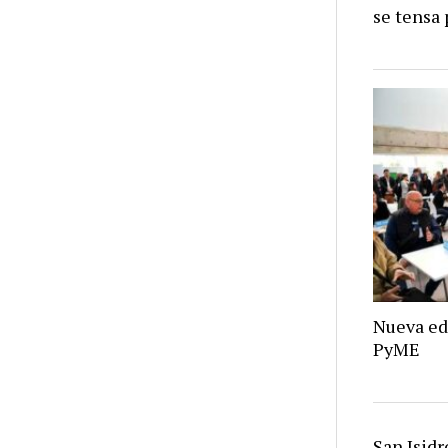
se tensa 
Nueva ed
PyME
San Isid