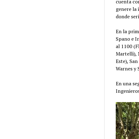
cuenta co
genere la 
donde serí
En la prim
Spano e I
al 1100 (F
Martelli),
Este), San
Warnes y S
En una seg
Ingenieros