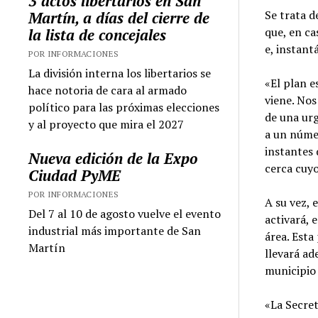
3 actos libertarios en San
Se trata d
Martín, a días del cierre de
que, en ca
la lista de concejales
e, instan
POR INFORMACIONES
La división interna los libertarios se
«El plan e
hace notoria de cara al armado
viene. Nos
político para las próximas elecciones
de una urg
y al proyecto que mira el 2027
a un númer
instantes
Nueva edición de la Expo
cerca cuyo
Ciudad PyME
POR INFORMACIONES
A su vez, 
Del 7 al 10 de agosto vuelve el evento
activará, 
industrial más importante de San
área. Esta
Martín
llevará ad
municipio 
«La Secret