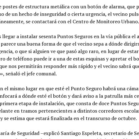
e postes de estructura metálica con un botón de alarma, que 
so de un hecho de inseguridad o cierta urgencia, el vecino puls
táneamente, se contactará con el Centro de Monitoreo Urbano
s llegar a instalar sesenta Puntos Seguros en la vía pública el
 parece una buena forma de que el vecino sepa a dónde dirigir
encia, o que si alguien ve que pasó algo raro, en lugar de esta
o de teléfono puede ir a una de estas esquinas y apretar el b
 que nos permitirán responder más rápido y el vecino sabrá q
», señaló el jefe comunal.
en el mismo lugar en que esté el Punto Seguro habrá una cáma
enfocará a dónde esté el botón y dará aviso a la patrulla más c
 primera etapa de instalación, que consta de doce Puntos Segu
elante en tramos pertenecientes a distintos corredores escola
y se estima que estará finalizada en el transcurso de octubre.
aría de Seguridad –explicó Santiago Espeleta, secretario de S