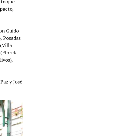
cto que
mpacto,
son Guido
), Posadas
(Villa
(Florida
ivos),
 Paz y José