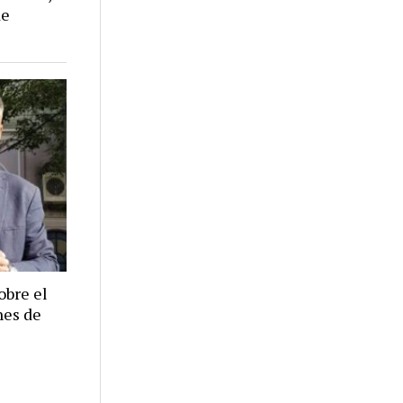
de
obre el
nes de