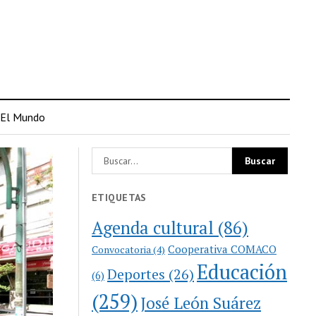
El Mundo
ETIQUETAS
Agenda cultural
(86)
Cooperativa COMACO
Convocatoria
(4)
Educación
Deportes
(26)
(6)
(259)
José León Suárez