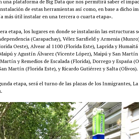
n una plataforma de Big Data que nos permitirá saber el impa
instalación de estas herramientas así como, en base a dicho i
a más útil instalar en una tercera o cuarta etapa».
era etapa, los lugares en donde se instalarán las estructuras 
ndependencia (Carapachay), Vélez Sarsfield y Armenia (Munro
lorida Oeste), Alvear al 1100 (Florida Este), Laprida y Humaitá 
 Maipú y Agustín Álvarez (Vicente López), Maipú y San Martín 
 Martín y Remedios de Escalada (Florida), Dorrego y España (Ol
an Martín (Florida Este), y Ricardo Gutiérrez y Salta (Olivos).
unda etapa, será el turno de las plazas de los Inmigrantes, La
.