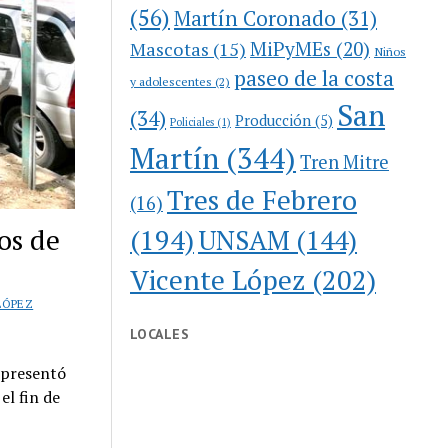
(56)
Martín Coronado
(31)
MiPyMEs
(20)
Mascotas
(15)
Niños
paseo de la costa
y adolescentes
(2)
San
(34)
Producción
(5)
Policiales
(1)
Martín
(344)
Tren Mitre
Tres de Febrero
(16)
os de
(194)
UNSAM
(144)
Vicente López
(202)
LÓPEZ
LOCALES
, presentó
el fin de