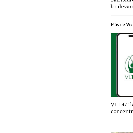
bouleva
Más de
Vi
VL 147: 
concentr