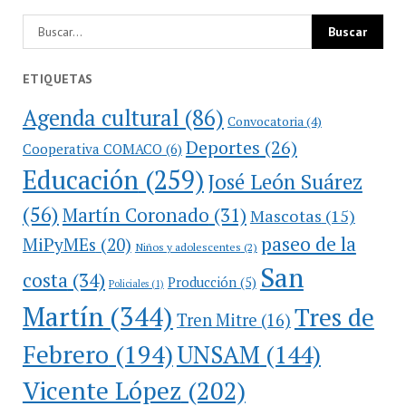
ETIQUETAS
Agenda cultural
(86)
Convocatoria
(4)
Deportes
(26)
Cooperativa COMACO
(6)
Educación
(259)
José León Suárez
(56)
Martín Coronado
(31)
Mascotas
(15)
paseo de la
MiPyMEs
(20)
Niños y adolescentes
(2)
San
costa
(34)
Producción
(5)
Policiales
(1)
Martín
(344)
Tres de
Tren Mitre
(16)
Febrero
(194)
UNSAM
(144)
Vicente López
(202)