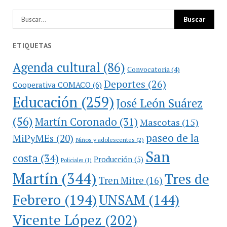
ETIQUETAS
Agenda cultural
(86)
Convocatoria
(4)
Deportes
(26)
Cooperativa COMACO
(6)
Educación
(259)
José León Suárez
(56)
Martín Coronado
(31)
Mascotas
(15)
paseo de la
MiPyMEs
(20)
Niños y adolescentes
(2)
San
costa
(34)
Producción
(5)
Policiales
(1)
Martín
(344)
Tres de
Tren Mitre
(16)
Febrero
(194)
UNSAM
(144)
Vicente López
(202)