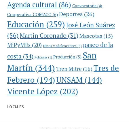
Agenda cultural
(86)
Convocatoria
(4)
Deportes
(26)
Cooperativa COMACO
(6)
Educación
(259)
José León Suárez
(56)
Martín Coronado
(31)
Mascotas
(15)
paseo de la
MiPyMEs
(20)
Niños y adolescentes
(2)
San
costa
(34)
Producción
(5)
Policiales
(1)
Martín
(344)
Tres de
Tren Mitre
(16)
Febrero
(194)
UNSAM
(144)
Vicente López
(202)
LOCALES