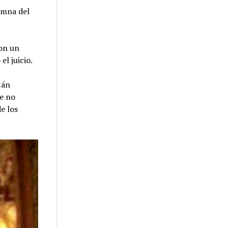
umna del
on un
l juicio.
tán
ue no
e los