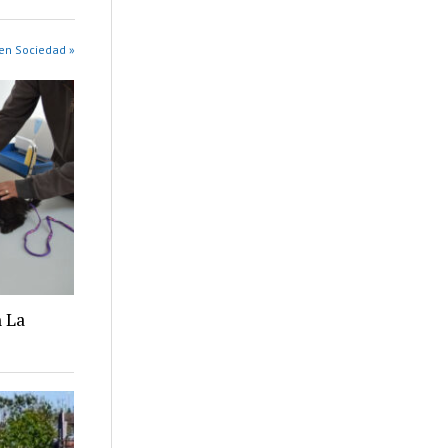
en Sociedad »
 La