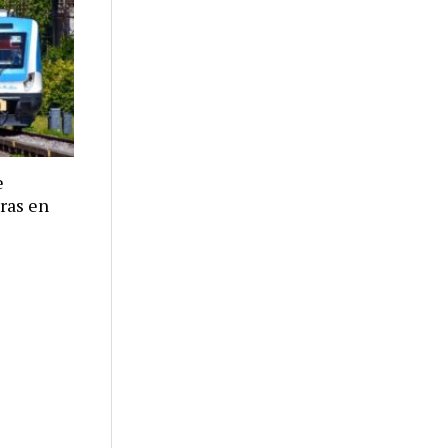
e
eras en