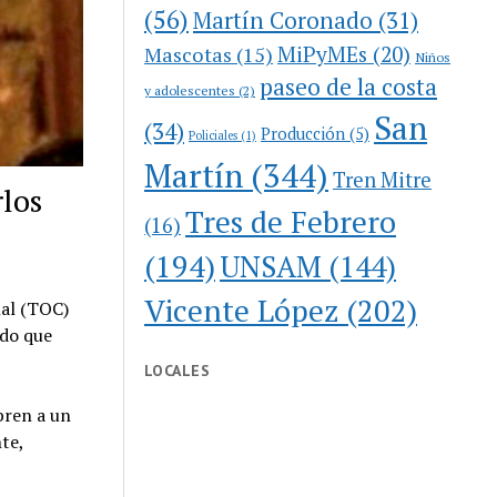
(56)
Martín Coronado
(31)
MiPyMEs
(20)
Mascotas
(15)
Niños
paseo de la costa
y adolescentes
(2)
San
(34)
Producción
(5)
Policiales
(1)
Martín
(344)
Tren Mitre
rlos
Tres de Febrero
(16)
(194)
UNSAM
(144)
Vicente López
(202)
nal (TOC)
ado que
LOCALES
bren a un
nte,