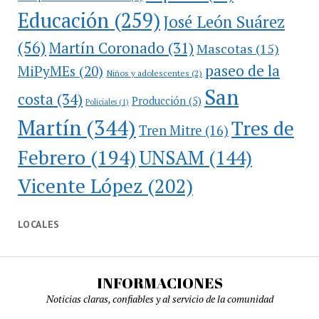
Educación
(259)
José León Suárez
(56)
Martín Coronado
(31)
Mascotas
(15)
paseo de la
MiPyMEs
(20)
Niños y adolescentes
(2)
San
costa
(34)
Producción
(5)
Policiales
(1)
Martín
(344)
Tres de
Tren Mitre
(16)
Febrero
(194)
UNSAM
(144)
Vicente López
(202)
LOCALES
INFORMACIONES
Noticias claras, confiables y al servicio de la comunidad