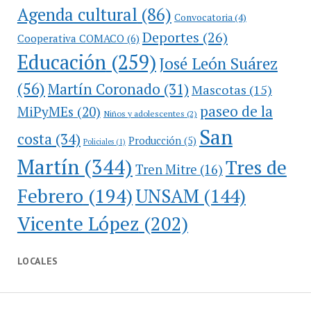
Agenda cultural
(86)
Convocatoria
(4)
Deportes
(26)
Cooperativa COMACO
(6)
Educación
(259)
José León Suárez
(56)
Martín Coronado
(31)
Mascotas
(15)
paseo de la
MiPyMEs
(20)
Niños y adolescentes
(2)
San
costa
(34)
Producción
(5)
Policiales
(1)
Martín
(344)
Tres de
Tren Mitre
(16)
Febrero
(194)
UNSAM
(144)
Vicente López
(202)
LOCALES