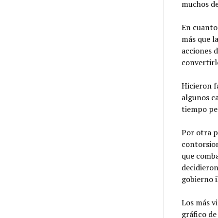
muchos de
En cuanto 
más que la
acciones d
convertirl
Hicieron f
algunos ca
tiempo per
Por otra p
contorsion
que combat
decidieron
gobierno i
Los más vi
gráfico de