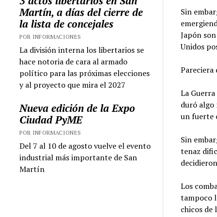
3 actos libertarios en San
Martín, a días del cierre de
Sin embarg
la lista de concejales
emergiend
Japón son 
POR INFORMACIONES
Unidos po
La división interna los libertarios se
hace notoria de cara al armado
Pareciera 
político para las próximas elecciones
y al proyecto que mira el 2027
La Guerra 
duró algo 
Nueva edición de la Expo
un fuerte 
Ciudad PyME
POR INFORMACIONES
Sin embarg
Del 7 al 10 de agosto vuelve el evento
tenaz difi
industrial más importante de San
decidieron
Martín
Los combat
tampoco la
chicos de 