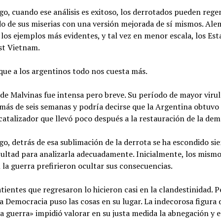
o, cuando ese análisis es exitoso, los derrotados pueden rege
o de sus miserias con una versión mejorada de sí mismos. Ale
los ejemplos más evidentes, y tal vez en menor escala, los Es
st Vietnam.
que a los argentinos todo nos cuesta más.
de Malvinas fue intensa pero breve. Su período de mayor viru
más de seis semanas y podría decirse que la Argentina obtuvo
catalizador que llevó poco después a la restauración de la dem
o, detrás de esa sublimación de la derrota se ha escondido s
cultad para analizarla adecuadamente. Inicialmente, los mism
 la guerra prefirieron ocultar sus consecuencias.
ientes que regresaron lo hicieron casi en la clandestinidad. P
 Democracia puso las cosas en su lugar. La indecorosa figura 
la guerra» impidió valorar en su justa medida la abnegación y e