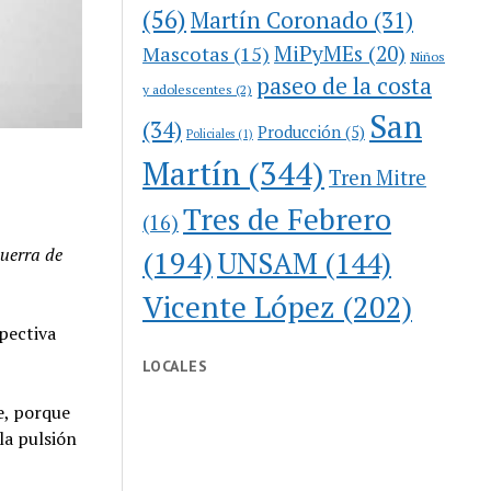
(56)
Martín Coronado
(31)
MiPyMEs
(20)
Mascotas
(15)
Niños
paseo de la costa
y adolescentes
(2)
San
(34)
Producción
(5)
Policiales
(1)
Martín
(344)
Tren Mitre
Tres de Febrero
(16)
Guerra de
(194)
UNSAM
(144)
Vicente López
(202)
pectiva
LOCALES
e, porque
 la pulsión