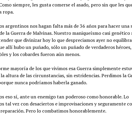
Como siempre, les gusta comerse el asado, pero sin que les qu
a ropa.
los argentinos nos hagan falta más de 36 años para hacer una 
de la Guerra de Malvinas. Nuestro maniqueísmo casi genético
ender que divinizar hoy lo que despreciamos ayer no equilibra
ue allí hubo un puñado, sólo un puñado de verdaderos héroes,
bles y los cobardes fueron aún menos.
orme mayoría de los que vivimos esa Guerra simplemente est
la altura de las circunstancias, sin estridencias. Perdimos la G
porque nunca podríamos haberla ganado.
os eso sí, ante un enemigo tan poderoso como honorable. Lo
s tal vez con desaciertos e improvisaciones y seguramente c
preparación. Pero lo combatimos honorablemente.