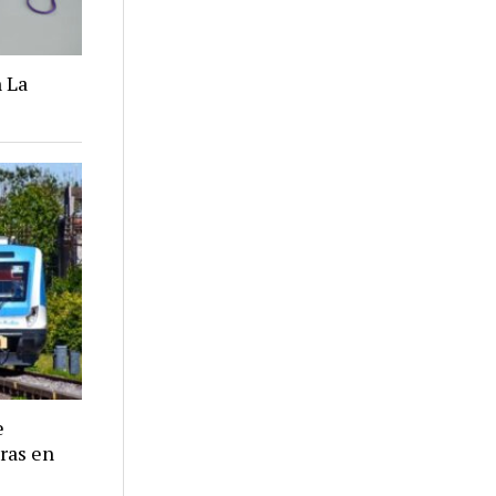
 La
e
eras en