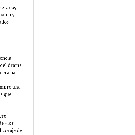
nerarse,
mania y
tados
lencia
 del drama
ocracia.
iempre una
os que
ero
de «los
l coraje de