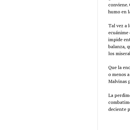
conviene. 
humo en l
Tal vez a 
ecuánime 
impide ent
balanza, q
los misera
Que la en
o menos a 
Malvinas 
La perdim
combatimo
deciente 