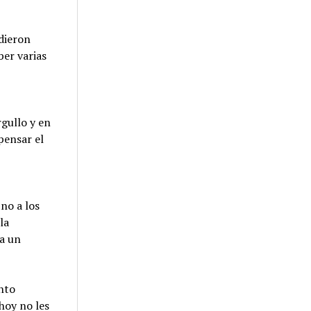
udieron
ber varias
rgullo y en
pensar el
no a los
la
ra un
nto
hoy no les