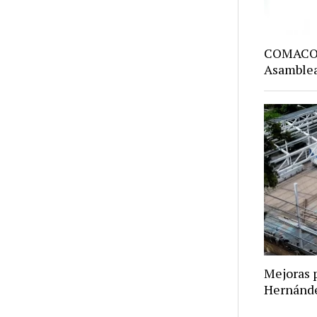
COMACO: 
Asamblea
Mejoras p
Hernánd