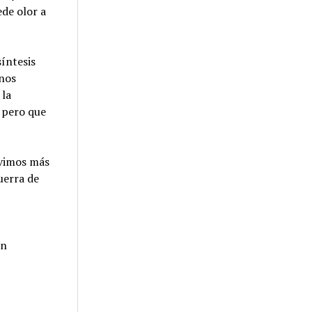
ede olor a
síntesis
 nos
 la
 pero que
uvimos más
uerra de
on