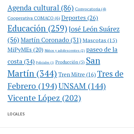
Agenda cultural
(86)
Convocatoria
(4)
Deportes
(26)
Cooperativa COMACO
(6)
Educación
(259)
José León Suárez
(56)
Martín Coronado
(31)
Mascotas
(15)
paseo de la
MiPyMEs
(20)
Niños y adolescentes
(2)
San
costa
(34)
Producción
(5)
Policiales
(1)
Martín
(344)
Tres de
Tren Mitre
(16)
Febrero
(194)
UNSAM
(144)
Vicente López
(202)
LOCALES