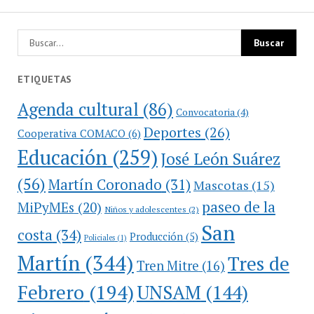
ETIQUETAS
Agenda cultural
(86)
Convocatoria
(4)
Deportes
(26)
Cooperativa COMACO
(6)
Educación
(259)
José León Suárez
(56)
Martín Coronado
(31)
Mascotas
(15)
paseo de la
MiPyMEs
(20)
Niños y adolescentes
(2)
San
costa
(34)
Producción
(5)
Policiales
(1)
Martín
(344)
Tres de
Tren Mitre
(16)
Febrero
(194)
UNSAM
(144)