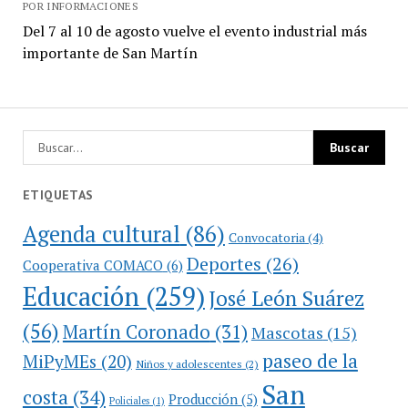
POR INFORMACIONES
Del 7 al 10 de agosto vuelve el evento industrial más
importante de San Martín
ETIQUETAS
Agenda cultural
(86)
Convocatoria
(4)
Deportes
(26)
Cooperativa COMACO
(6)
Educación
(259)
José León Suárez
(56)
Martín Coronado
(31)
Mascotas
(15)
paseo de la
MiPyMEs
(20)
Niños y adolescentes
(2)
San
costa
(34)
Producción
(5)
Policiales
(1)