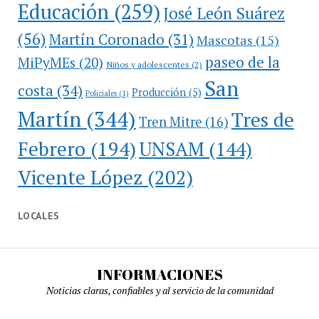
Educación
(259)
José León Suárez
(56)
Martín Coronado
(31)
Mascotas
(15)
paseo de la
MiPyMEs
(20)
Niños y adolescentes
(2)
San
costa
(34)
Producción
(5)
Policiales
(1)
Martín
(344)
Tres de
Tren Mitre
(16)
Febrero
(194)
UNSAM
(144)
Vicente López
(202)
LOCALES
INFORMACIONES
Noticias claras, confiables y al servicio de la comunidad