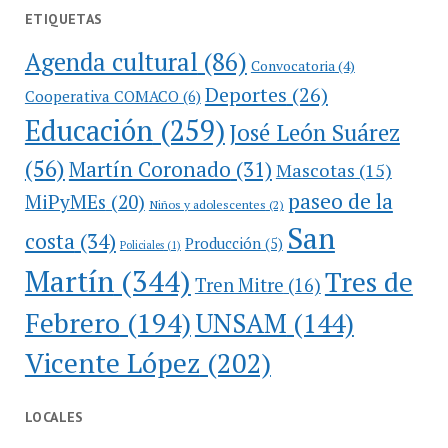
ETIQUETAS
Agenda cultural
(86)
Convocatoria
(4)
Deportes
(26)
Cooperativa COMACO
(6)
Educación
(259)
José León Suárez
(56)
Martín Coronado
(31)
Mascotas
(15)
paseo de la
MiPyMEs
(20)
Niños y adolescentes
(2)
San
costa
(34)
Producción
(5)
Policiales
(1)
Martín
(344)
Tres de
Tren Mitre
(16)
Febrero
(194)
UNSAM
(144)
Vicente López
(202)
LOCALES