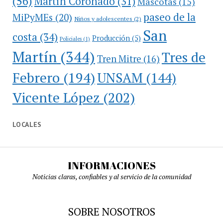
(56)
Martín Coronado
(31)
Mascotas
(15)
paseo de la
MiPyMEs
(20)
Niños y adolescentes
(2)
San
costa
(34)
Producción
(5)
Policiales
(1)
Martín
(344)
Tres de
Tren Mitre
(16)
Febrero
(194)
UNSAM
(144)
Vicente López
(202)
LOCALES
INFORMACIONES
Noticias claras, confiables y al servicio de la comunidad
SOBRE NOSOTROS