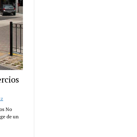
rcios
EZ
os No
rge de un