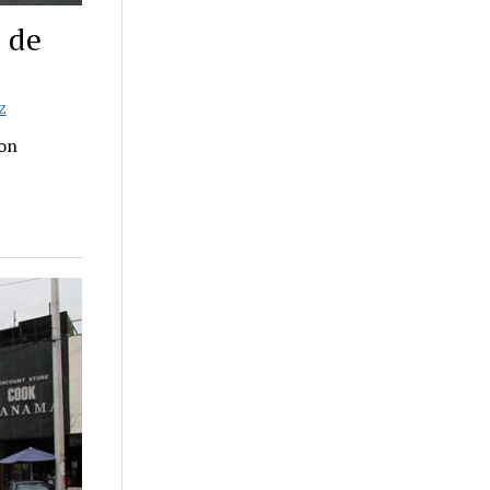
l de
Z
ron