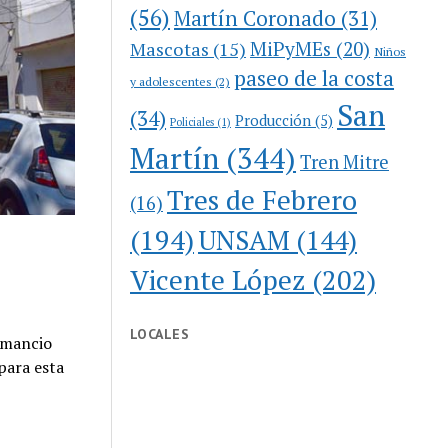
(56)
Martín Coronado
(31)
MiPyMEs
(20)
Mascotas
(15)
Niños
paseo de la costa
y adolescentes
(2)
San
(34)
Producción
(5)
Policiales
(1)
Martín
(344)
Tren Mitre
Tres de Febrero
(16)
(194)
UNSAM
(144)
Vicente López
(202)
LOCALES
Amancio
para esta