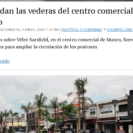
dan las vederas del centro comercia
o
CIONES EL 3 JUNIO, 2020 7:41 PM |
POLÍTICA Y GOBIERNO
Y
VICENTE LÓPE
 sobre Vélez Sarsfield, en el centro comercial de Munro, fue
s para ampliar la circulación de los peatones
Agrandan
yendo
las
vederas
del
centro
comercial
de
Munro