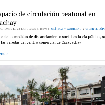
en
el
spacio de circulación peatonal en
centro
comercial
achay
de
CIONES EL 22 JULIO, 2020 5:18 PM |
POLÍTICA Y GOBIERNO
Y
VICENTE LÓP
la
 de las medidas de distanciamiento social en la vía pública, s
calle
 las veredas del centro comercial de Carapachay
Lamadrid
Más
yendo
espacio
de
circulación
peatonal
en
Carapachay