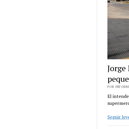
Jorge 
peque
POR INFORMA
El intende
supermerc
Seguir le