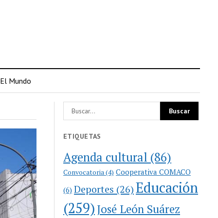
El Mundo
ETIQUETAS
Agenda cultural
(86)
Cooperativa COMACO
Convocatoria
(4)
Educación
Deportes
(26)
(6)
(259)
José León Suárez