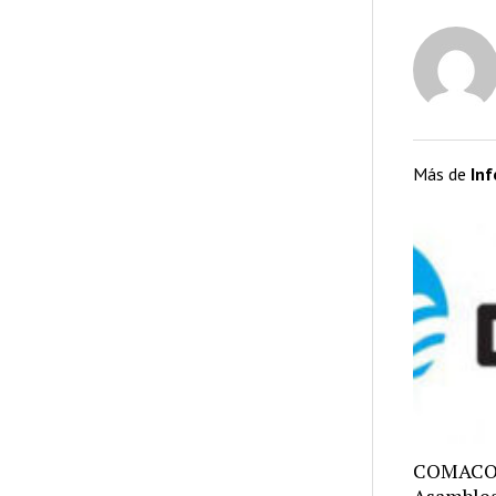
Más de
In
COMACO: 