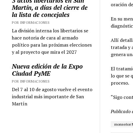
3 actos libertarios en San
oración de
Martín, a días del cierre de
la lista de concejales
En su mens
POR INFORMACIONES
diagnóstic
La división interna los libertarios se
hace notoria de cara al armado
Allí detal
político para las próximas elecciones
tratada y
y al proyecto que mira el 2027
genera un
Nueva edición de la Expo
El tratami
Ciudad PyME
lo que se 
POR INFORMACIONES
proceso.
Del 7 al 10 de agosto vuelve el evento
industrial más importante de San
“Sigo cont
Martín
Publicado 
monseñor M