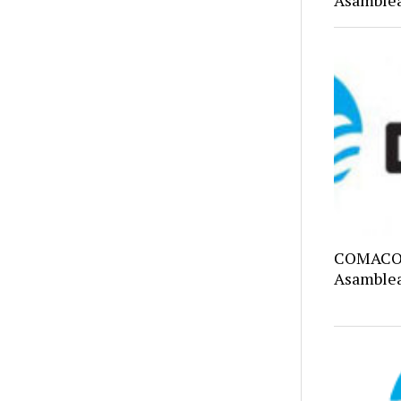
Asamblea
COMACO C
Asamblea