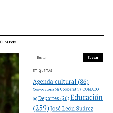
El Mundo
ETIQUETAS
Agenda cultural
(86)
Cooperativa COMACO
Convocatoria
(4)
Educación
Deportes
(26)
(6)
(259)
José León Suárez