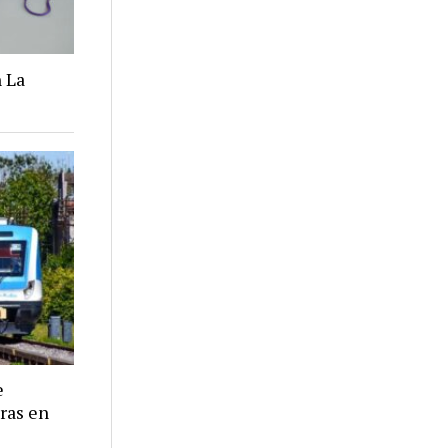
 La
e
eras en