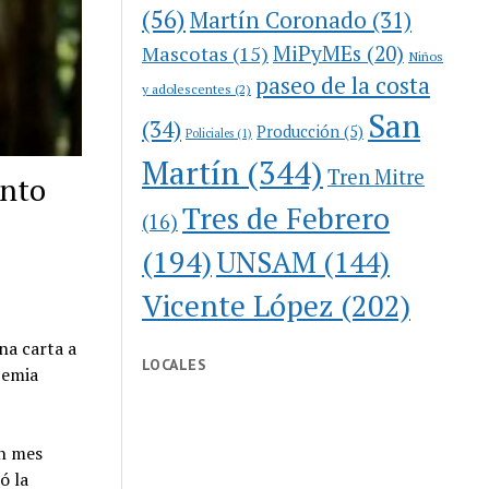
(56)
Martín Coronado
(31)
MiPyMEs
(20)
Mascotas
(15)
Niños
paseo de la costa
y adolescentes
(2)
San
(34)
Producción
(5)
Policiales
(1)
Martín
(344)
Tren Mitre
ento
Tres de Febrero
(16)
(194)
UNSAM
(144)
Vicente López
(202)
na carta a
LOCALES
cemia
un mes
ó la