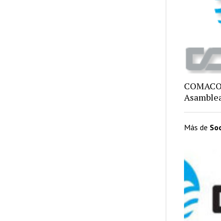
COMACO,
Asamblea
Más de
So