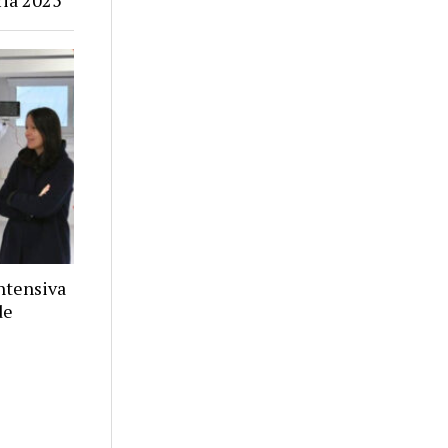
ria 2025
ntensiva
de