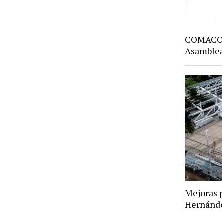
COMACO: 
Asamblea
Mejoras p
Hernánd