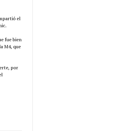
mpartió el
ic.
ue fue bien
da M4, que
erte, por
el