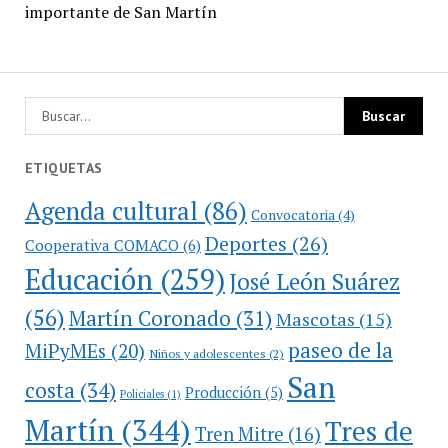
importante de San Martín
ETIQUETAS
Agenda cultural
(86)
Convocatoria
(4)
Deportes
(26)
Cooperativa COMACO
(6)
Educación
(259)
José León Suárez
(56)
Martín Coronado
(31)
Mascotas
(15)
paseo de la
MiPyMEs
(20)
Niños y adolescentes
(2)
San
costa
(34)
Producción
(5)
Policiales
(1)
Martín
(344)
Tres de
Tren Mitre
(16)