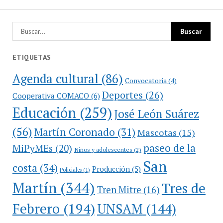
ETIQUETAS
Agenda cultural
(86)
Convocatoria
(4)
Deportes
(26)
Cooperativa COMACO
(6)
Educación
(259)
José León Suárez
(56)
Martín Coronado
(31)
Mascotas
(15)
paseo de la
MiPyMEs
(20)
Niños y adolescentes
(2)
San
costa
(34)
Producción
(5)
Policiales
(1)
Martín
(344)
Tres de
Tren Mitre
(16)
Febrero
(194)
UNSAM
(144)