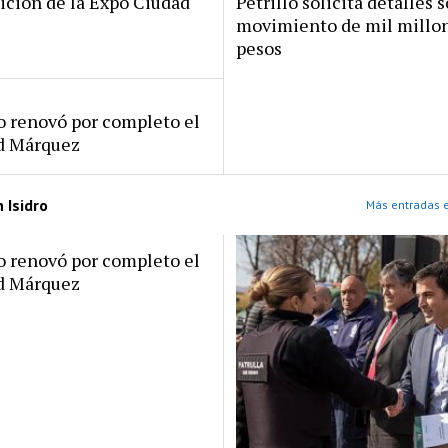
ición de la Expo Ciudad
Petrillo solicita detalles s
movimiento de mil millo
pesos
ro renovó por completo el
rd Márquez
 Isidro
Más entradas e
ro renovó por completo el
rd Márquez