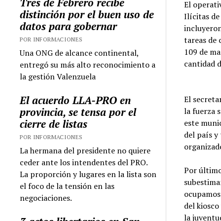
Tres de Febrero recibe
El operati
distinción por el buen uso de
Ilícitas d
datos para gobernar
incluyeron
tareas de 
POR INFORMACIONES
109 de ma
Una ONG de alcance continental,
cantidad d
entregó su más alto reconocimiento a
la gestión Valenzuela
El acuerdo LLA-PRO en
El secreta
provincia, se tensa por el
la fuerza 
cierre de listas
este munic
del país y
POR INFORMACIONES
organizado
La hermana del presidente no quiere
ceder ante los intendentes del PRO.
Por último
La proporción y lugares en la lista son
subestima
el foco de la tensión en las
ocupamos 
negociaciones.
del kiosco
la juventu