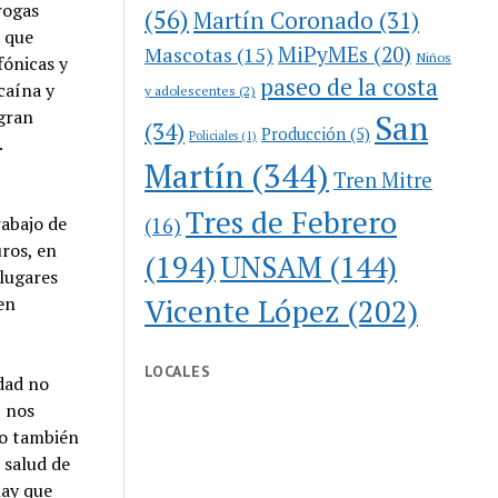
rogas
(56)
Martín Coronado
(31)
n que
MiPyMEs
(20)
Mascotas
(15)
Niños
fónicas y
paseo de la costa
caína y
y adolescentes
(2)
gran
San
(34)
Producción
(5)
Policiales
(1)
.
Martín
(344)
Tren Mitre
Tres de Febrero
rabajo de
(16)
ros, en
(194)
UNSAM
(144)
 lugares
Vicente López
(202)
en
LOCALES
dad no
, nos
ro también
 salud de
hay que