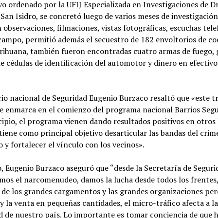
vo ordenado por la UFIJ Especializada en Investigaciones de D
e San Isidro, se concretó luego de varios meses de investigació
 observaciones, filmaciones, vistas fotográficas, escuchas tele
campo, permitió además el secuestro de 182 envoltorios de co
rihuana, también fueron encontradas cuatro armas de fuego, 
e cédulas de identificación del automotor y dinero en efectivo
rio nacional de Seguridad Eugenio Burzaco resaltó que «este t
se enmarca en el comienzo del programa nacional Barrios Segu
ipio, el programa vienen dando resultados positivos en otros
 tiene como principal objetivo desarticular las bandas del crim
 y fortalecer el vínculo con los vecinos».
, Eugenio Burzaco aseguró que “desde la Secretaría de Seguri
mos el narcomenudeo, damos la lucha desde todos los frentes
de los grandes cargamentos y las grandes organizaciones pe
 y la venta en pequeñas cantidades, el micro-tráfico afecta a la
d de nuestro país. Lo importante es tomar conciencia de que 