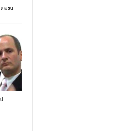
s a su
al