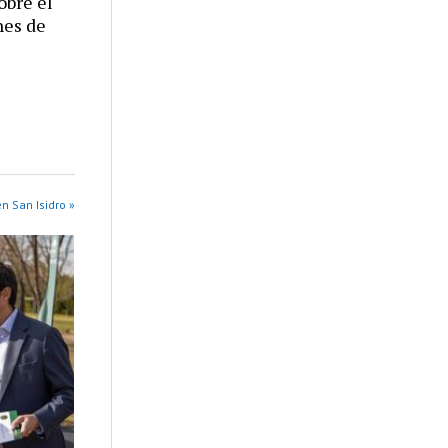
obre el
nes de
n San Isidro »