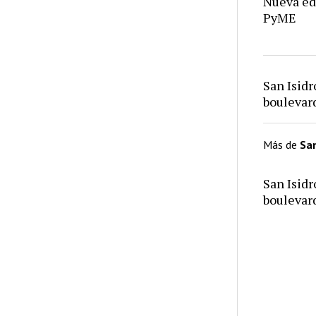
Nueva ed
PyME
San Isid
bouleva
Más de
San
San Isid
bouleva