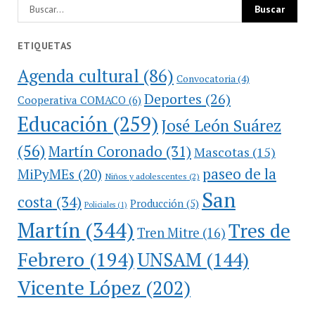
ETIQUETAS
Agenda cultural
(86)
Convocatoria
(4)
Deportes
(26)
Cooperativa COMACO
(6)
Educación
(259)
José León Suárez
(56)
Martín Coronado
(31)
Mascotas
(15)
paseo de la
MiPyMEs
(20)
Niños y adolescentes
(2)
San
costa
(34)
Producción
(5)
Policiales
(1)
Martín
(344)
Tres de
Tren Mitre
(16)
Febrero
(194)
UNSAM
(144)
Vicente López
(202)