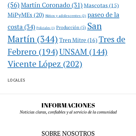
(56)
Martín Coronado
(31)
Mascotas
(15)
paseo de la
MiPyMEs
(20)
Niños y adolescentes
(2)
San
costa
(34)
Producción
(5)
Policiales
(1)
Martín
(344)
Tres de
Tren Mitre
(16)
Febrero
(194)
UNSAM
(144)
Vicente López
(202)
LOCALES
INFORMACIONES
Noticias claras, confiables y al servicio de la comunidad
SOBRE NOSOTROS