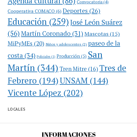
Agenda cultural
(86)
Convocatoria
(4)
Deportes
(26)
Cooperativa COMACO
(6)
Educación
(259)
José León Suárez
(56)
Martín Coronado
(31)
Mascotas
(15)
paseo de la
MiPyMEs
(20)
Niños y adolescentes
(2)
San
costa
(34)
Producción
(5)
Policiales
(1)
Martín
(344)
Tres de
Tren Mitre
(16)
Febrero
(194)
UNSAM
(144)
Vicente López
(202)
LOCALES
INFORMACIONES