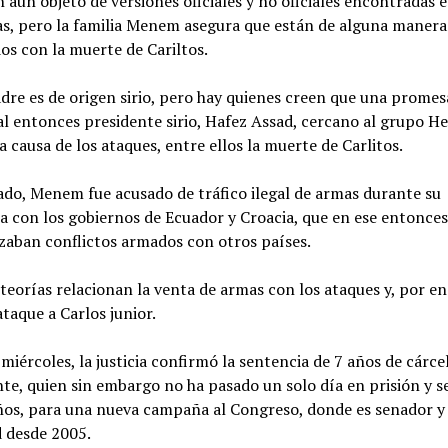
aún objeto de versiones oficiales y no oficiales encontradas e
as, pero la familia Menem asegura que están de alguna manera
os con la muerte de Cariltos.
re es de origen sirio, pero hay quienes creen que una promes
l entonces presidente sirio, Hafez Assad, cercano al grupo He
a causa de los ataques, entre ellos la muerte de Carlitos.
ado, Menem fue acusado de tráfico ilegal de armas durante su
a con los gobiernos de Ecuador y Croacia, que en ese entonce
zaban conflictos armados con otros países.
teorías relacionan la venta de armas con los ataques y, por en
taque a Carlos junior.
 miércoles, la justicia confirmó la sentencia de 7 años de cárcel
te, quien sin embargo no ha pasado un solo día en prisión y s
años, para una nueva campaña al Congreso, donde es senador y
 desde 2005.