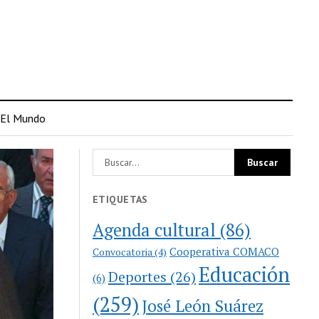
El Mundo
ETIQUETAS
Agenda cultural
(86)
Cooperativa COMACO
Convocatoria
(4)
Educación
Deportes
(26)
(6)
(259)
José León Suárez