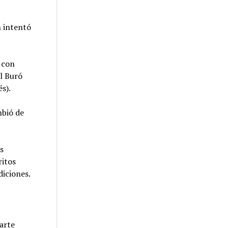
n intentó
, con
l Buró
és).
mbió de
s
ritos
diciones.
arte