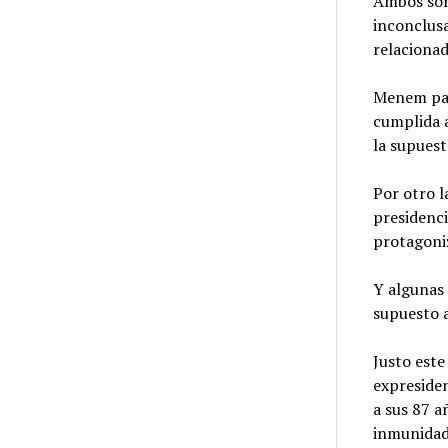
Ambos son 
inconclus
relacionad
Menem pad
cumplida a
la supuest
Por otro l
presidenci
protagoni
Y algunas 
supuesto a
Justo este
expresiden
a sus 87 
inmunidad