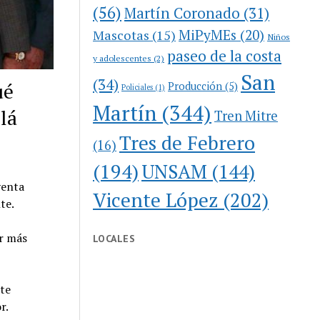
(56)
Martín Coronado
(31)
MiPyMEs
(20)
Mascotas
(15)
Niños
paseo de la costa
y adolescentes
(2)
San
(34)
ué
Producción
(5)
Policiales
(1)
Martín
(344)
lá
Tren Mitre
Tres de Febrero
(16)
(194)
UNSAM
(144)
venta
Vicente López
(202)
te.
er más
LOCALES
rte
r.