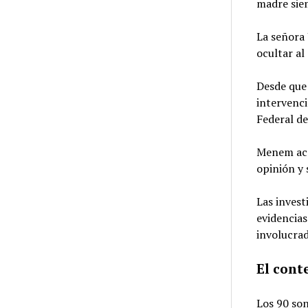
madre sie
La señora 
ocultar al
Desde que 
intervenc
Federal de
Menem ace
opinión y
Las invest
evidencias
involucra
El cont
Los 90 so