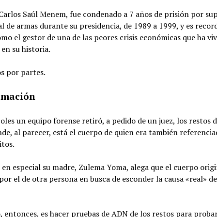
 Carlos Saúl Menem, fue condenado a 7 años de prisión por su
al de armas durante su presidencia, de 1989 a 1999, y es reco
o el gestor de una de las peores crisis económicas que ha vi
en su historia.
s por partes.
umación
oles un equipo forense retiró, a pedido de un juez, los restos 
e, al parecer, está el cuerpo de quien era también referenci
itos.
, en especial su madre, Zulema Yoma, alega que el cuerpo origi
or el de otra persona en busca de esconder la causa «real» de
o, entonces, es hacer pruebas de ADN de los restos para probar