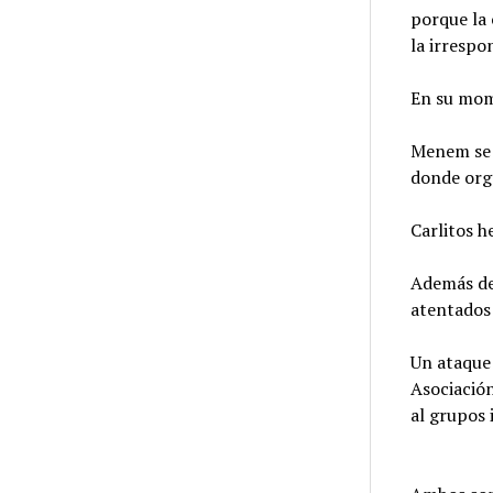
porque la 
la irrespo
En su mome
Menem se c
donde org
Carlitos h
Además de 
atentados 
Un ataque 
Asociación
al grupos 