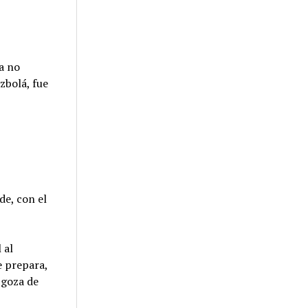
a no
zbolá, fue
s
de, con el
 al
e prepara,
 goza de