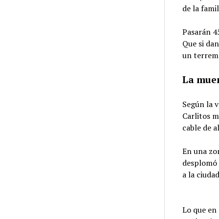
de la famil
Pasarán 45
Que si dan
un terrem
La mue
Según la v
Carlitos m
cable de a
En una zon
desplomó c
a la ciuda
Lo que en