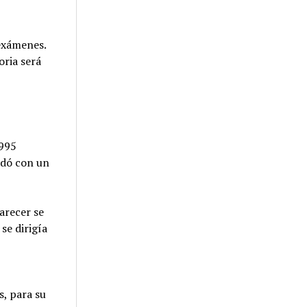
 exámenes.
oria será
1995
edó con un
arecer se
se dirigía
, para su