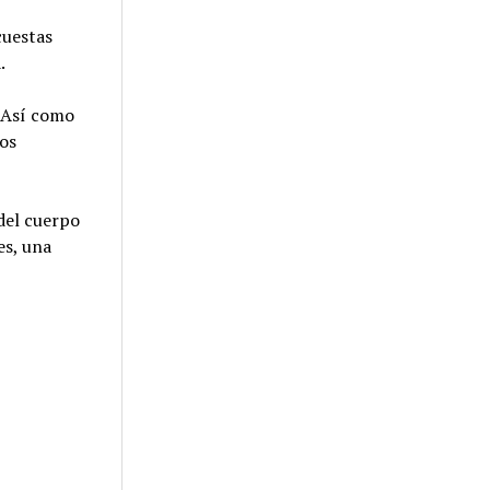
cuestas
.
. Así como
los
 del cuerpo
es, una