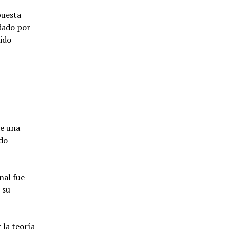
puesta
rdado por
vido
de una
ado
nal fue
 su
 la teoría