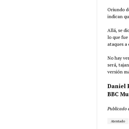
Oriundo de
indican qu
Allá, se d
lo que fue
ataques a 
No hay ver
será, taja
versión m
Daniel 
BBC Mu
Publicado 
Atentado