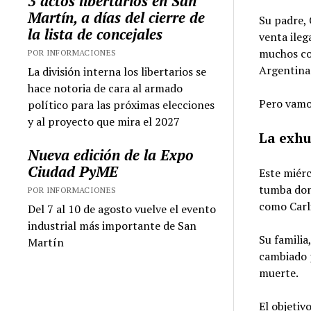
3 actos libertarios en San
Martín, a días del cierre de
Su padre,
la lista de concejales
venta ileg
muchos com
POR INFORMACIONES
Argentina 
La división interna los libertarios se
hace notoria de cara al armado
Pero vamo
político para las próximas elecciones
y al proyecto que mira el 2027
La exh
Nueva edición de la Expo
Ciudad PyME
Este miérc
tumba dond
POR INFORMACIONES
como Carl
Del 7 al 10 de agosto vuelve el evento
industrial más importante de San
Su familia
Martín
cambiado p
muerte.
El objetiv