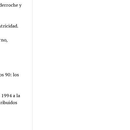
 derroche y
tricidad.
rno,
s 90: los
 1994 a la
ribuidos