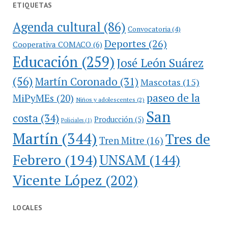
ETIQUETAS
Agenda cultural
(86)
Convocatoria
(4)
Deportes
(26)
Cooperativa COMACO
(6)
Educación
(259)
José León Suárez
(56)
Martín Coronado
(31)
Mascotas
(15)
paseo de la
MiPyMEs
(20)
Niños y adolescentes
(2)
San
costa
(34)
Producción
(5)
Policiales
(1)
Martín
(344)
Tres de
Tren Mitre
(16)
Febrero
(194)
UNSAM
(144)
Vicente López
(202)
LOCALES