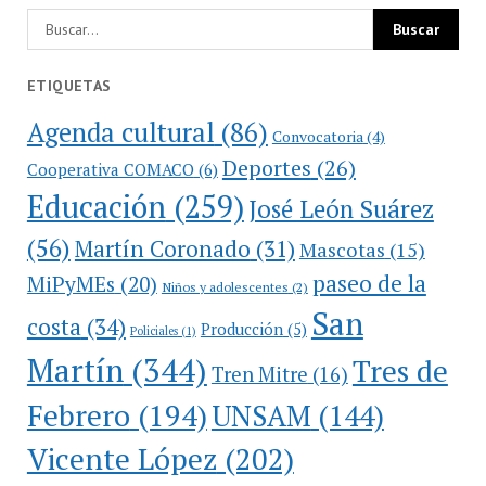
ETIQUETAS
Agenda cultural
(86)
Convocatoria
(4)
Deportes
(26)
Cooperativa COMACO
(6)
Educación
(259)
José León Suárez
(56)
Martín Coronado
(31)
Mascotas
(15)
paseo de la
MiPyMEs
(20)
Niños y adolescentes
(2)
San
costa
(34)
Producción
(5)
Policiales
(1)
Martín
(344)
Tres de
Tren Mitre
(16)
Febrero
(194)
UNSAM
(144)
Vicente López
(202)