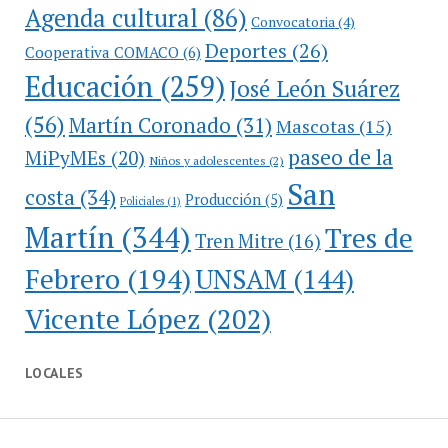
Agenda cultural
(86)
Convocatoria
(4)
Deportes
(26)
Cooperativa COMACO
(6)
Educación
(259)
José León Suárez
(56)
Martín Coronado
(31)
Mascotas
(15)
paseo de la
MiPyMEs
(20)
Niños y adolescentes
(2)
San
costa
(34)
Producción
(5)
Policiales
(1)
Martín
(344)
Tres de
Tren Mitre
(16)
Febrero
(194)
UNSAM
(144)
Vicente López
(202)
LOCALES