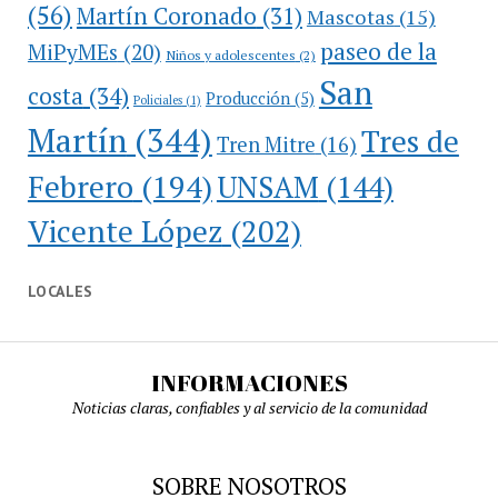
(56)
Martín Coronado
(31)
Mascotas
(15)
paseo de la
MiPyMEs
(20)
Niños y adolescentes
(2)
San
costa
(34)
Producción
(5)
Policiales
(1)
Martín
(344)
Tres de
Tren Mitre
(16)
Febrero
(194)
UNSAM
(144)
Vicente López
(202)
LOCALES
INFORMACIONES
Noticias claras, confiables y al servicio de la comunidad
SOBRE NOSOTROS