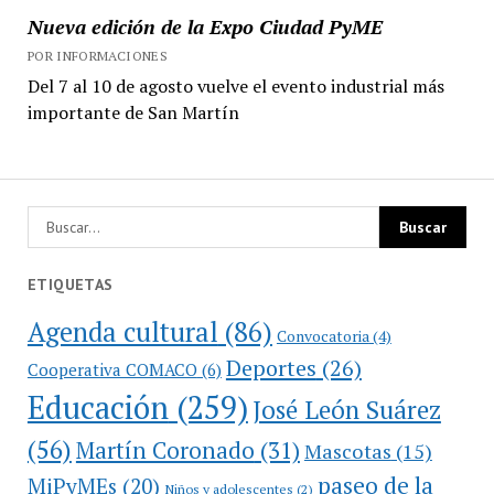
Nueva edición de la Expo Ciudad PyME
POR INFORMACIONES
Del 7 al 10 de agosto vuelve el evento industrial más
importante de San Martín
ETIQUETAS
Agenda cultural
(86)
Convocatoria
(4)
Deportes
(26)
Cooperativa COMACO
(6)
Educación
(259)
José León Suárez
(56)
Martín Coronado
(31)
Mascotas
(15)
paseo de la
MiPyMEs
(20)
Niños y adolescentes
(2)