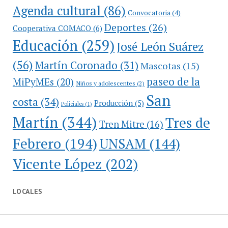
Agenda cultural
(86)
Convocatoria
(4)
Deportes
(26)
Cooperativa COMACO
(6)
Educación
(259)
José León Suárez
(56)
Martín Coronado
(31)
Mascotas
(15)
paseo de la
MiPyMEs
(20)
Niños y adolescentes
(2)
San
costa
(34)
Producción
(5)
Policiales
(1)
Martín
(344)
Tres de
Tren Mitre
(16)
Febrero
(194)
UNSAM
(144)
Vicente López
(202)
LOCALES