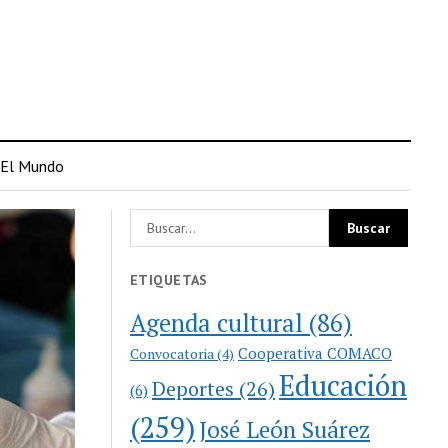
El Mundo
ETIQUETAS
Agenda cultural
(86)
Cooperativa COMACO
Convocatoria
(4)
Educación
Deportes
(26)
(6)
(259)
José León Suárez