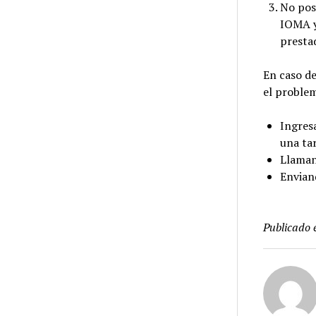
No pos
IOMA y
prestad
En caso de
el problem
Ingres
una ta
Llaman
Envian
Publicado 