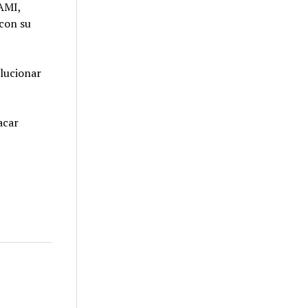
PAMI,
con su
olucionar
acar