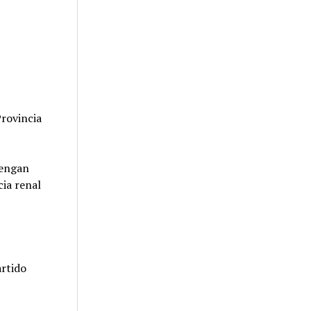
Provincia
tengan
cia renal
artido