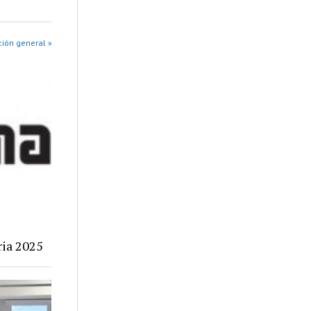
ión general »
ria 2025