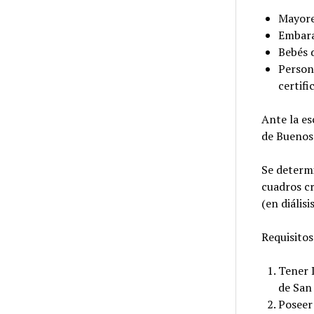
Mayore
Embar
Bebés 
Person
certifi
Ante la es
de Buenos 
Se determ
cuadros cr
(en diálisi
Requisitos
Tener 
de San 
Poseer