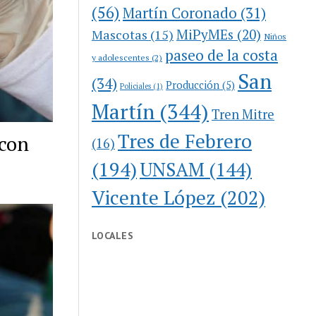
(56)
Martín Coronado
(31)
MiPyMEs
(20)
Mascotas
(15)
Niños
paseo de la costa
y adolescentes
(2)
San
(34)
Producción
(5)
Policiales
(1)
Martín
(344)
Tren Mitre
Tres de Febrero
 con
(16)
(194)
UNSAM
(144)
Vicente López
(202)
LOCALES