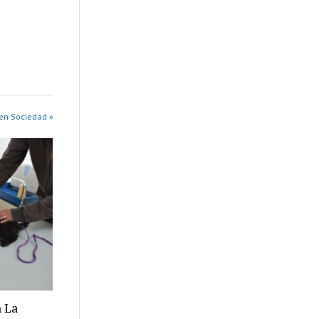
en Sociedad »
 La