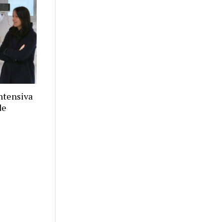
ntensiva
de