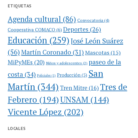
ETIQUETAS
Agenda cultural
(86)
Convocatoria
(4)
Deportes
(26)
Cooperativa COMACO
(6)
Educación
(259)
José León Suárez
(56)
Martín Coronado
(31)
Mascotas
(15)
paseo de la
MiPyMEs
(20)
Niños y adolescentes
(2)
San
costa
(34)
Producción
(5)
Policiales
(1)
Martín
(344)
Tres de
Tren Mitre
(16)
Febrero
(194)
UNSAM
(144)
Vicente López
(202)
LOCALES