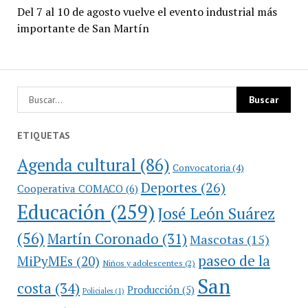
Del 7 al 10 de agosto vuelve el evento industrial más
importante de San Martín
ETIQUETAS
Agenda cultural
(86)
Convocatoria
(4)
Deportes
(26)
Cooperativa COMACO
(6)
Educación
(259)
José León Suárez
(56)
Martín Coronado
(31)
Mascotas
(15)
paseo de la
MiPyMEs
(20)
Niños y adolescentes
(2)
San
costa
(34)
Producción
(5)
Policiales
(1)