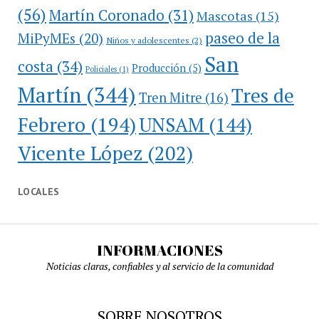
(56)
Martín Coronado
(31)
Mascotas
(15)
paseo de la
MiPyMEs
(20)
Niños y adolescentes
(2)
San
costa
(34)
Producción
(5)
Policiales
(1)
Martín
(344)
Tres de
Tren Mitre
(16)
Febrero
(194)
UNSAM
(144)
Vicente López
(202)
LOCALES
INFORMACIONES
Noticias claras, confiables y al servicio de la comunidad
SOBRE NOSOTROS