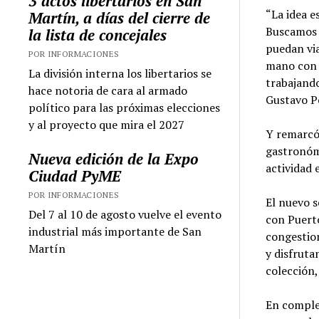
3 actos libertarios en San
“La idea e
Martín, a días del cierre de
Buscamos l
la lista de concejales
puedan via
POR INFORMACIONES
mano con 
La división interna los libertarios se
trabajando
hace notoria de cara al armado
Gustavo P
político para las próximas elecciones
y al proyecto que mira el 2027
Y remarcó:
gastronómi
Nueva edición de la Expo
actividad 
Ciudad PyME
POR INFORMACIONES
El nuevo s
Del 7 al 10 de agosto vuelve el evento
con Puerto
industrial más importante de San
congestion
Martín
y disfruta
colección,
En comple