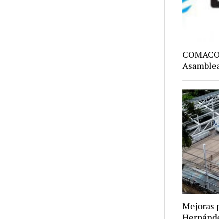
COMACO: 
Asamblea
Mejoras p
Hernánd