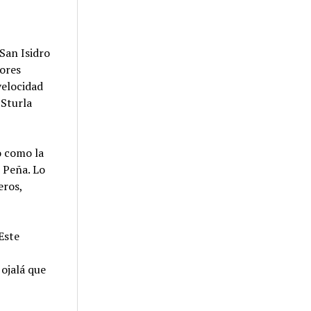
San Isidro
ores
velocidad
 Sturla
o como la
 Peña. Lo
eros,
Este
 ojalá que