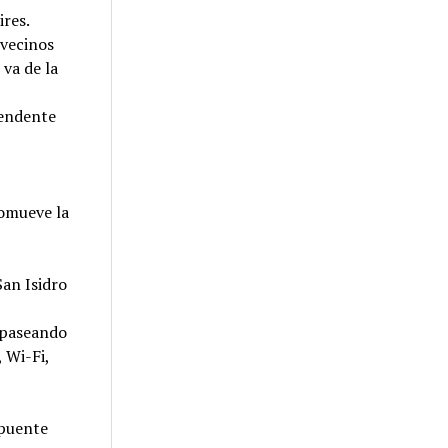
ires.
 vecinos
va de la
tendente
o
romueve la
San Isidro
o paseando
 Wi-Fi,
 puente