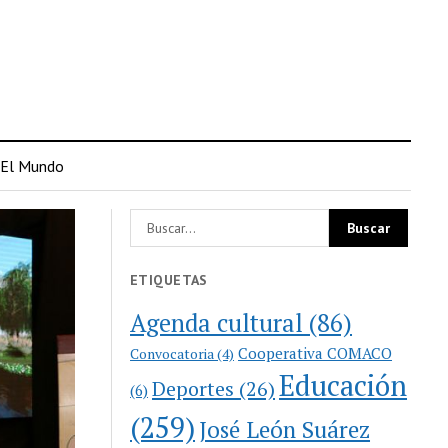
El Mundo
ETIQUETAS
Agenda cultural
(86)
Cooperativa COMACO
Convocatoria
(4)
Educación
Deportes
(26)
(6)
(259)
José León Suárez