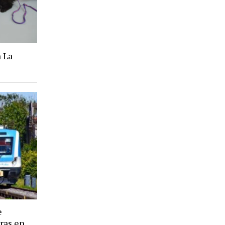
 La
e
eras en