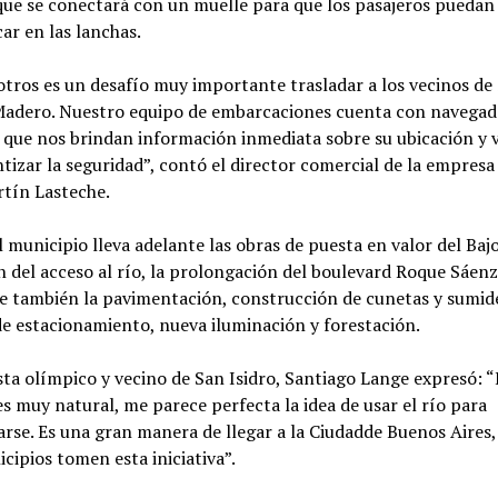
que se conectará con un muelle para que los pasajeros puedan
ar en las lanchas.
tros es un desafío muy importante trasladar a los vecinos de 
Madero. Nuestro equipo de embarcaciones cuenta con navegad
s que nos brindan información inmediata sobre su ubicación y 
tizar la seguridad”, contó el director comercial de la empresa
rtín Lasteche.
 municipio lleva adelante las obras de puesta en valor del Baj
 del acceso al río, la prolongación del boulevard Roque Sáenz
ye también la pavimentación, construcción de cunetas y sumid
e estacionamiento, nueva iluminación y forestación.
sta olímpico y vecino de San Isidro, Santiago Lange expresó: “
s muy natural, me parece perfecta la idea de usar el río para
rse. Es una gran manera de llegar a la Ciudadde Buenos Aires,
cipios tomen esta iniciativa”.