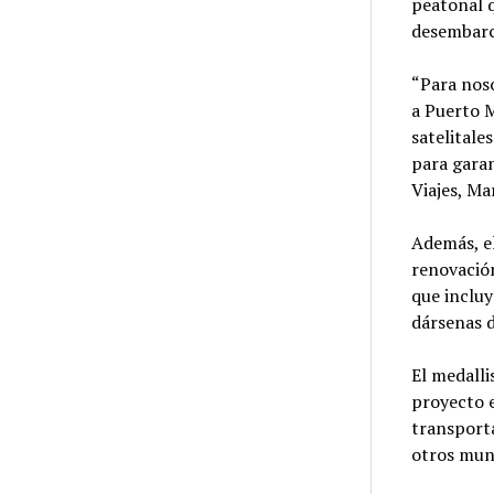
peatonal 
desembarc
“Para noso
a Puerto 
satelitale
para garan
Viajes, Ma
Además, el
renovación
que inclu
dársenas d
El medalli
proyecto e
transporta
otros muni