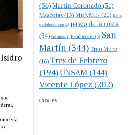
(56)
Martín Coronado
(31)
MiPyMEs
(20)
Mascotas
(15)
Niños
paseo de la costa
y adolescentes
(2)
San
(34)
Producción
(5)
Policiales
(1)
Martín
(344)
Tren Mitre
 Isidro
Tres de Febrero
(16)
(194)
UNSAM
(144)
Vicente López
(202)
 que
LOCALES
ederal.
como vía
ío.