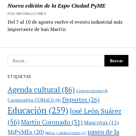
Nueva edición de la Expo Ciudad PyME
POR INFORMACIONES
Del 7 al 10 de agosto vuelve el evento industrial más
importante de San Martín
ETIQUETAS
Agenda cultural
(86)
Convocatoria
(4)
Deportes
(26)
Cooperativa COMACO
(6)
Educación
(259)
José León Suárez
(56)
Martín Coronado
(31)
Mascotas
(15)
paseo de la
MiPyMEs
(20)
Niños y adolescentes
(2)