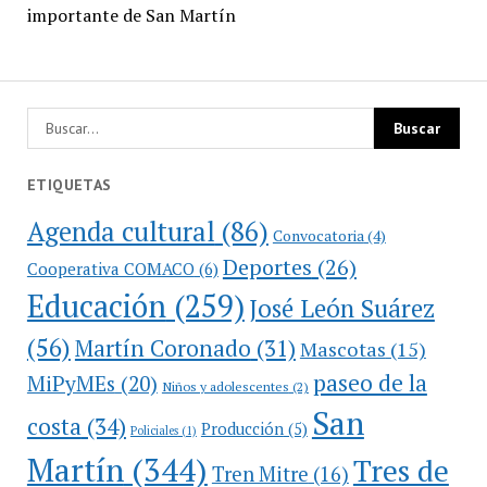
importante de San Martín
ETIQUETAS
Agenda cultural
(86)
Convocatoria
(4)
Deportes
(26)
Cooperativa COMACO
(6)
Educación
(259)
José León Suárez
(56)
Martín Coronado
(31)
Mascotas
(15)
paseo de la
MiPyMEs
(20)
Niños y adolescentes
(2)
San
costa
(34)
Producción
(5)
Policiales
(1)
Martín
(344)
Tres de
Tren Mitre
(16)