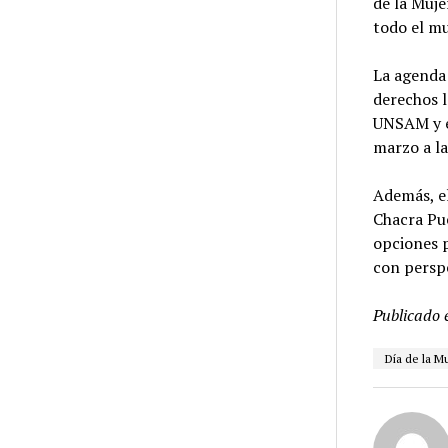
de la Muje
todo el m
La agenda 
derechos l
UNSAM y el
marzo a la
Además, el
Chacra Pue
opciones p
con persp
Publicado 
Día de la M