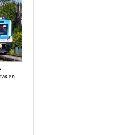
e
eras en