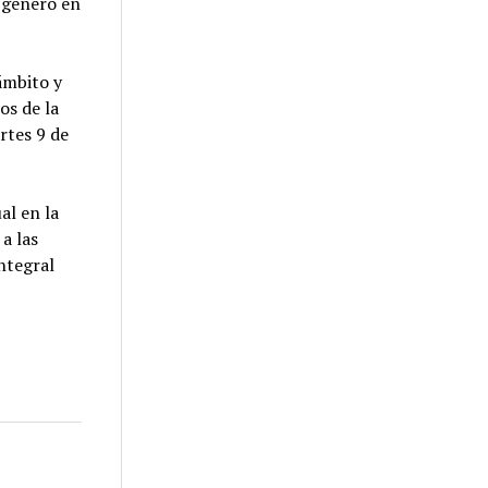
e género en
ámbito y
os de la
rtes 9 de
al en la
a las
ntegral