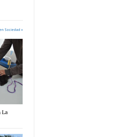
en Sociedad »
 La