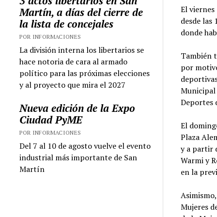
3 actos libertarios en San
El viernes
Martín, a días del cierre de
desde las 
la lista de concejales
donde habr
POR INFORMACIONES
La división interna los libertarios se
También te
hace notoria de cara al armado
por motivo
político para las próximas elecciones
deportivas
y al proyecto que mira el 2027
Municipal 
Deportes d
Nueva edición de la Expo
Ciudad PyME
El domingo
POR INFORMACIONES
Plaza Alem
Del 7 al 10 de agosto vuelve el evento
y a partir
industrial más importante de San
Warmi y Re
Martín
en la prev
Asimismo, 
Mujeres de