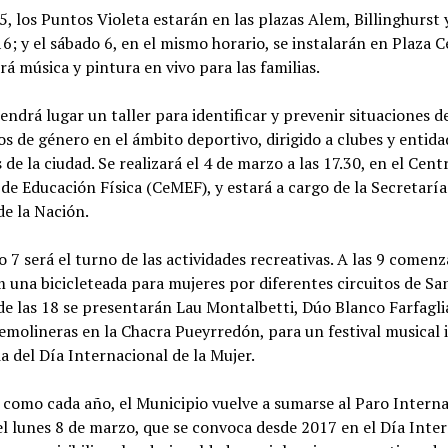
 5, los Puntos Violeta estarán en las plazas Alem, Billinghurst 
16; y el sábado 6, en el mismo horario, se instalarán en Plaza C
á música y pintura en vivo para las familias.
ndrá lugar un taller para identificar y prevenir situaciones de
s de género en el ámbito deportivo, dirigido a clubes y entida
 de la ciudad. Se realizará el 4 de marzo a las 17.30, en el Cent
de Educación Física (CeMEF), y estará a cargo de la Secretaría
e la Nación.
 7 será el turno de las actividades recreativas. A las 9 comen
 una bicicleteada para mujeres por diferentes circuitos de Sa
 de las 18 se presentarán Lau Montalbetti, Dúo Blanco Farfagli
molineras en la Chacra Pueyrredón, para un festival musical 
ia del Día Internacional de la Mujer.
como cada año, el Municipio vuelve a sumarse al Paro Interna
l lunes 8 de marzo, que se convoca desde 2017 en el Día Inte