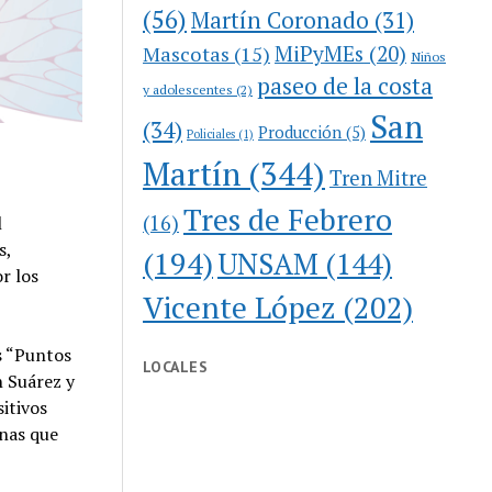
(56)
Martín Coronado
(31)
MiPyMEs
(20)
Mascotas
(15)
Niños
paseo de la costa
y adolescentes
(2)
San
(34)
Producción
(5)
Policiales
(1)
Martín
(344)
Tren Mitre
Tres de Febrero
(16)
l
s,
(194)
UNSAM
(144)
r los
Vicente López
(202)
os “Puntos
LOCALES
n Suárez y
sitivos
onas que