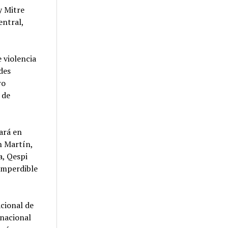
y Mitre
entral,
 violencia
des
ro
 de
zará en
n Martín,
a, Qespi
imperdible
cional de
rnacional