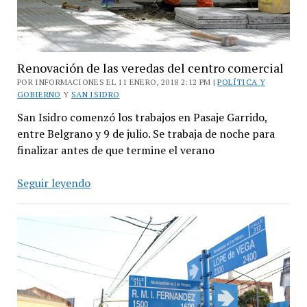
Renovación de las veredas del centro comercial
POR INFORMACIONES EL 11 ENERO, 2018 2:12 PM |
POLÍTICA Y
GOBIERNO
Y
SAN ISIDRO
San Isidro comenzó los trabajos en Pasaje Garrido,
entre Belgrano y 9 de julio. Se trabaja de noche para
finalizar antes de que termine el verano
Renovación
Seguir leyendo
de
las
veredas
del
centro
comercial