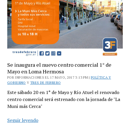
Raffo
Se inaugura el nuevo centro comercial 1° de
Mayo en Loma Hermosa
POR INFORMACIONES EL 17 MAYO, 2017 3:13 PM |
POLÍTICA Y
GOBIERNO
Y
TRES DE FEBRERO
Este sábado 20 en 1° de Mayo y Río Atuel el renovado
centro comercial será estrenado con la jornada de "La
Muni más Cerca"
Se
Seguir leyendo
inaugura