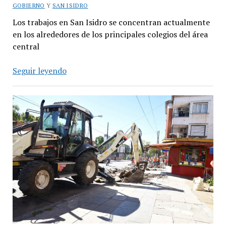
GOBIERNO
Y
SAN ISIDRO
Los trabajos en San Isidro se concentran actualmente
en los alrededores de los principales colegios del área
central
Sigue
Seguir leyendo
la
renovación
de
las
veredas
del
centro
comercial