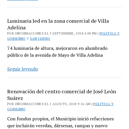
del
Centro
Comercial
Luminaria led en la zona comercial de Villa
de
Adelina
San
POR INFORMACIONES EL 3 SEPTIEMBRE, 2018 4:00 PM |
POLÍTICA Y
GOBIERNO
Y
SAN ISIDRO
Martín
74 luminaria de altura, mejoraron en alumbrado
público de la avenida de Mayo de Villa Adelina
Luminaria
Seguir leyendo
led
en
la
Renovación del centro comercial de José León
zona
Suárez
comercial
POR INFORMACIONES EL 1 AGOSTO, 2018 9:16 AM |
POLÍTICA Y
GOBIERNO
de
Villa
Con fondos propios, el Municipio inició refacciones
Adelina
que incluirán veredas, dársenas, rampas y nuevo