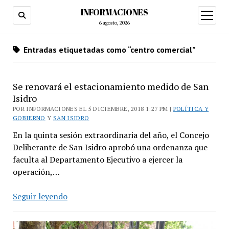
INFORMACIONES
abrir
menú
6 agosto, 2026
Entradas etiquetadas como “centro comercial”
Se renovará el estacionamiento medido de San
Isidro
POR INFORMACIONES EL 5 DICIEMBRE, 2018 1:27 PM |
POLÍTICA Y
GOBIERNO
Y
SAN ISIDRO
En la quinta sesión extraordinaria del año, el Concejo
Deliberante de San Isidro aprobó una ordenanza que
faculta al Departamento Ejecutivo a ejercer la
operación,…
Se
Seguir leyendo
renovará
el