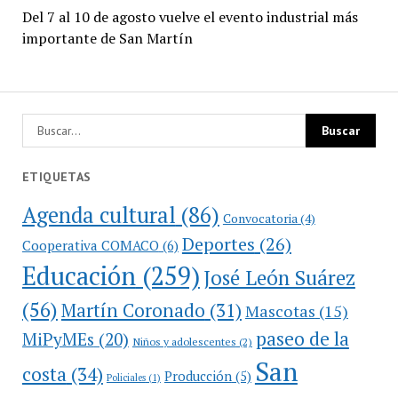
Del 7 al 10 de agosto vuelve el evento industrial más
importante de San Martín
ETIQUETAS
Agenda cultural
(86)
Convocatoria
(4)
Deportes
(26)
Cooperativa COMACO
(6)
Educación
(259)
José León Suárez
(56)
Martín Coronado
(31)
Mascotas
(15)
paseo de la
MiPyMEs
(20)
Niños y adolescentes
(2)
San
costa
(34)
Producción
(5)
Policiales
(1)