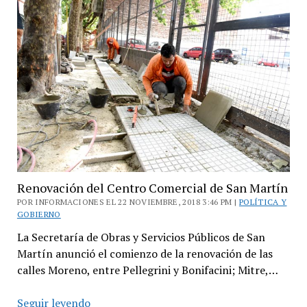
estacionamiento
medido
de
San
Isidro
Renovación del Centro Comercial de San Martín
POR INFORMACIONES EL 22 NOVIEMBRE, 2018 3:46 PM |
POLÍTICA Y
GOBIERNO
La Secretaría de Obras y Servicios Públicos de San
Martín anunció el comienzo de la renovación de las
calles Moreno, entre Pellegrini y Bonifacini; Mitre,…
Renovación
Seguir leyendo