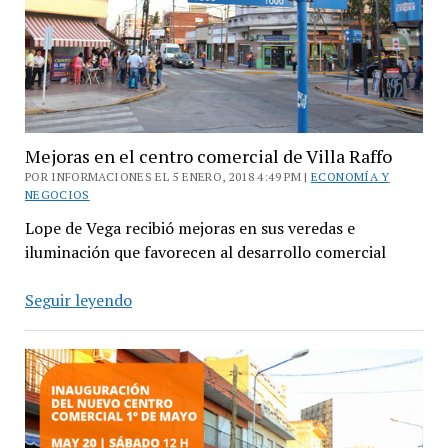
Mejoras en el centro comercial de Villa Raffo
POR INFORMACIONES EL 5 ENERO, 2018 4:49 PM |
ECONOMÍA Y
NEGOCIOS
Lope de Vega recibió mejoras en sus veredas e
iluminación que favorecen al desarrollo comercial
Mejoras
Seguir leyendo
en
el
centro
comercial
de
Villa