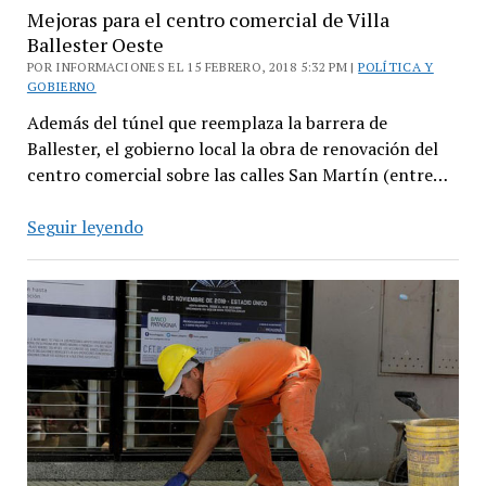
Mejoras para el centro comercial de Villa
Ballester Oeste
POR INFORMACIONES EL 15 FEBRERO, 2018 5:32 PM |
POLÍTICA Y
GOBIERNO
Además del túnel que reemplaza la barrera de
Ballester, el gobierno local la obra de renovación del
centro comercial sobre las calles San Martín (entre…
Mejoras
Seguir leyendo
para
el
centro
comercial
de
Villa
Ballester
Oeste