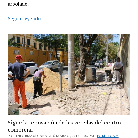
arbolado.
Renovación
Seguir leyendo
del
centro
comercial
de
José
León
Suárez
Sigue la renovación de las veredas del centro
comercial
POR INFORMACIONES EL 6 MARZO, 2018 6:03 PM |
POLÍTICA Y