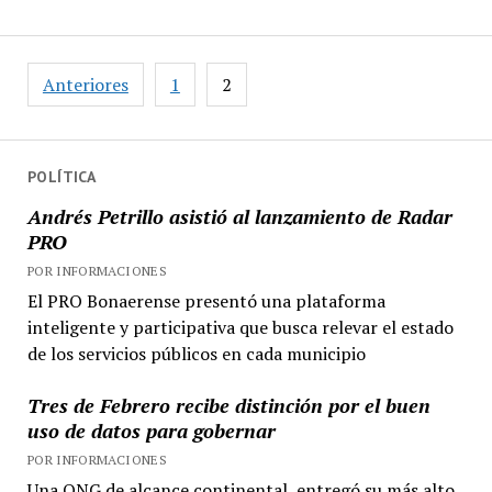
el
nuevo
centro
Paginación
Anteriores
1
2
comercial
de
1°
entradas
de
Mayo
POLÍTICA
en
Andrés Petrillo asistió al lanzamiento de Radar
Loma
PRO
Hermosa
POR INFORMACIONES
El PRO Bonaerense presentó una plataforma
inteligente y participativa que busca relevar el estado
de los servicios públicos en cada municipio
Tres de Febrero recibe distinción por el buen
uso de datos para gobernar
POR INFORMACIONES
Una ONG de alcance continental, entregó su más alto